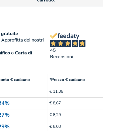
carrello
.
gratuite
. Approfitta dei nostri
45
ifico
o
Carta di
Recensioni
conto € cadauno
*Prezzo € cadauno
€ 11,35
24%
€ 8,67
27%
€ 8,29
29%
€ 8,03