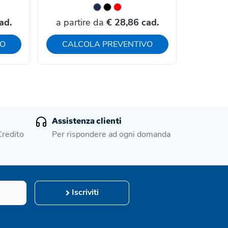
ad.
a partire da
€ 28,86 cad.
a part
VO
CALCOLA PREVENTIVO
CAL
Assistenza clienti
Credito
Per rispondere ad ogni domanda
Iscriviti