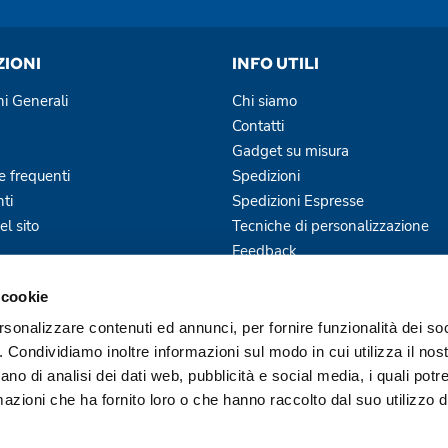
ZIONI
INFO UTILI
ni Generali
Chi siamo
Contatti
Gadget su misura
 frequenti
Spedizioni
ti
Spedizioni Espresse
l sito
Tecniche di personalizzazione
Feedback
Blog
 cookie
Servizi Offerti
rsonalizzare contenuti ed annunci, per fornire funzionalità dei so
o. Condividiamo inoltre informazioni sul modo in cui utilizza il nost
ano di analisi dei dati web, pubblicità e social media, i quali pot
azioni che ha fornito loro o che hanno raccolto dal suo utilizzo de