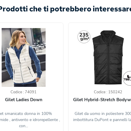
Prodotti che ti potrebbero interessar
Codice : 74091
Codice : 150242
Gilet Ladies Down
Gilet Hybrid-Stretch Body
let smanicato donna in 100%
Gilet da uomo in poliestere 30
ide , antivento e idrorepellente ,
imbottitura DuPont e pannelli lat
con...