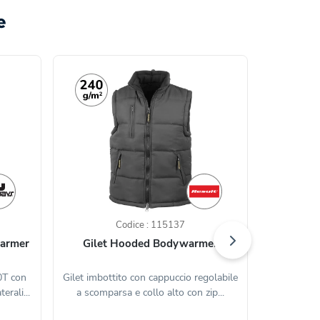
e
Codice : 115137
warmer
Gilet Hooded Bodywarmer
Gilet Imb
0T con
Gilet imbottito con cappuccio regolabile
Gilet imbot
erali...
a scomparsa e collo alto con zip...
50D con fo