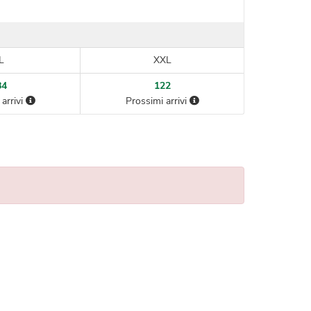
L
XXL
84
122
arrivi
Prossimi arrivi