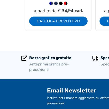
a partire da
€ 34,94 cad.
a 
CALCOLA PREVENTIVO
Bozza grafica gratuita
Sped
Anteprima grafica pre-
Sped
produzione
Email Newsletter
Iscriviti per rimanere aggiornato su offert
promozioni!