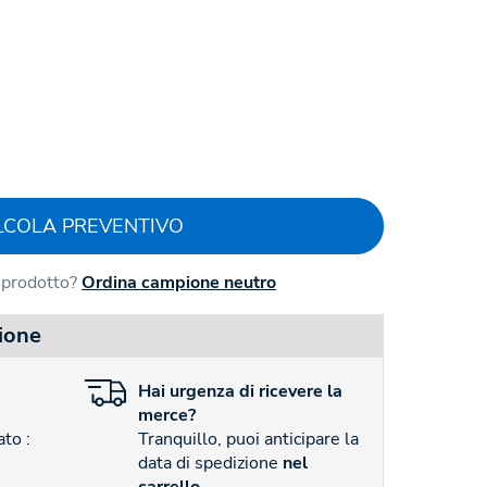
LCOLA PREVENTIVO
l prodotto?
Ordina campione neutro
ione
Hai
urgenza
di ricevere la
merce?
to :
Tranquillo, puoi anticipare la
data di spedizione
nel