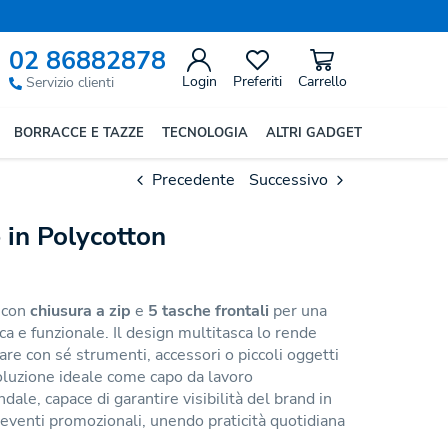
02 86882878
Login
Preferiti
Carrello
Servizio clienti
BORRACCE E TAZZE
TECNOLOGIA
ALTRI GADGET
Precedente
Successivo
 in Polycotton
con
chiusura a zip
e
5 tasche frontali
per una
ca e funzionale. Il design multitasca lo rende
are con sé strumenti, accessori o piccoli oggetti
 Soluzione ideale come capo da lavoro
dale, capace di garantire visibilità del brand in
 eventi promozionali, unendo praticità quotidiana