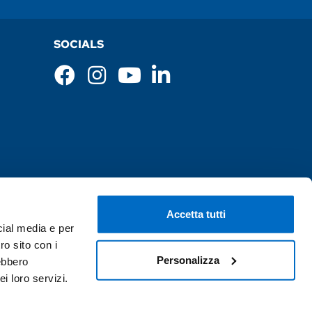
SOCIALS
Accetta tutti
cial media e per
ro sito con i
Personalizza
rebbero
i loro servizi.