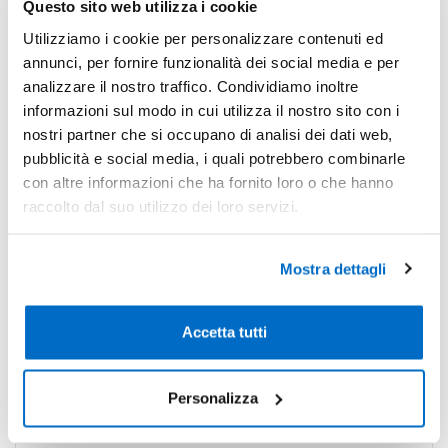
-22%
Pezzi 100
€ 1,33
Questo sito web utilizza i cookie
Utilizziamo i cookie per personalizzare contenuti ed
-35%
Pezzi 500
€ 1,11
annunci, per fornire funzionalità dei social media e per
-38%
Pezzi 1000
€ 1,05
analizzare il nostro traffico. Condividiamo inoltre
informazioni sul modo in cui utilizza il nostro sito con i
*Prezzi prodotto per quantità merce neutra e prezzi IVA esc
nostri partner che si occupano di analisi dei dati web,
Non trovi la quantità in tabella?
Calcola il preventivo
pubblicità e social media, i quali potrebbero combinarle
con altre informazioni che ha fornito loro o che hanno
raccolto dal suo utilizzo dei loro servizi.
Quantità consigliata
500pz.
Prezzo unitario:
€ 1,35
IVA incl.
Totale:
€ 675,64
Mostra dettagli
IVA incl.
Condividi
Accetta tutti
Personalizza
Disponibilità