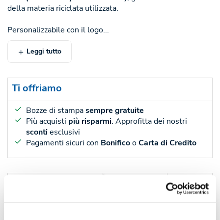
della materia riciclata utilizzata.
Personalizzabile con il logo...
Leggi tutto
Ti offriamo
Bozze di stampa
sempre gratuite
Più acquisti
più risparmi
. Approfitta dei nostri
sconti
esclusivi
Pagamenti sicuri con
Bonifico
o
Carta di Credito
Sconti per quantità
Sconto € cadauno
*Prezzo € cada
-
Pezzi 50
€ 1,70