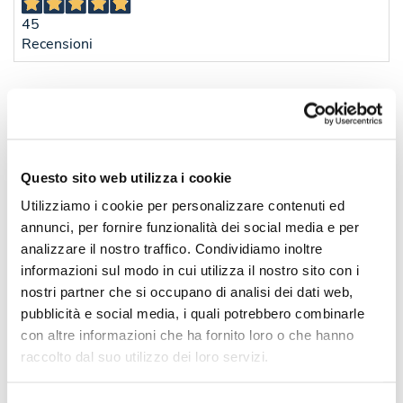
45
Recensioni
Sconti per quantità
Sconto € cadauno
*Prezzo € cada
-
Pezzi 100
€ 1,04
-22%
Questo sito web utilizza i cookie
Pezzi 500
€ 0,81
Utilizziamo i cookie per personalizzare contenuti ed
-26%
Pezzi 1000
€ 0,77
annunci, per fornire funzionalità dei social media e per
-32%
analizzare il nostro traffico. Condividiamo inoltre
Pezzi 2000
€ 0,71
informazioni sul modo in cui utilizza il nostro sito con i
*Prezzi prodotto per quantità merce neutra e prezzi IVA esc
nostri partner che si occupano di analisi dei dati web,
Non trovi la quantità in tabella?
Calcola il preventivo
pubblicità e social media, i quali potrebbero combinarle
con altre informazioni che ha fornito loro o che hanno
raccolto dal suo utilizzo dei loro servizi.
Quantità consigliata
1000pz.
Prezzo unitario:
€ 0,94
IVA incl.
Totale:
€ 938,91