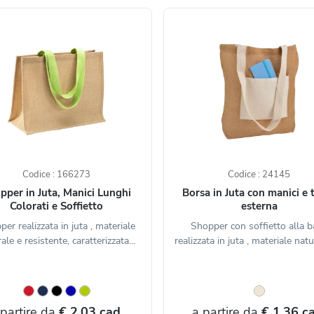
Codice : 166273
Codice : 24145
pper in Juta, Manici Lunghi
Borsa in Juta con manici e 
Colorati e Soffietto
esterna
er realizzata in juta , materiale
Shopper con soffietto alla 
ale e resistente, caratterizzata...
realizzata in juta , materiale natur
 partire da
€ 2,03 cad.
a partire da
€ 1,36 ca