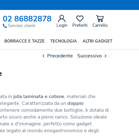
02 86882878
Login
Preferiti
Carrello
Servizio clienti
BORRACCE E TAZZE
TECNOLOGIA
ALTRI GADGET
Precedente
Successivo
e
zata in
juta laminata e cotone
, materiali che
 elegante. Caratterizzata da un
doppio
ontenere comodamente due bottiglie, è dotata di
rto sicuro anche a pieno carico. Soluzione ideale
zionale e d'immagine, perfetto come gadget
ale legato al mondo enogastronomico e degli