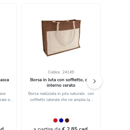
Codice : 24149
tasca
Borsa in Juta con soffietto, con
Borsa in 
interno cerato
corda 
base
Borsa realizzata in juta naturale , con
Borsa re
ale e...
soffietto laterale che ne amplia la...
materia
d.
a partire da
€ 2,85 cad.
a par