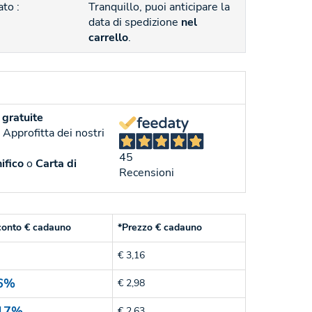
to :
Tranquillo, puoi anticipare la
data di spedizione
nel
carrello
.
gratuite
. Approfitta dei nostri
45
ifico
o
Carta di
Recensioni
conto € cadauno
*Prezzo € cadauno
€ 3,16
6%
€ 2,98
17%
€ 2,63