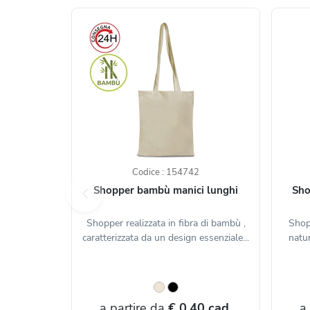
Codice : 154742
Shopper bambù manici lunghi
Sho
Shopper realizzata in fibra di bambù ,
Shopp
caratterizzata da un design essenziale...
natur
a partire da
€ 0,40 cad.
a