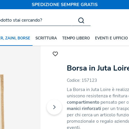
SPEDIZIONE SEMPRE GRATIS
R, ZAINI, BORSE
SCRITTURA
TEMPO LIBERO
EVENTI E UFFICIO
onalizzate
Borse in Juta
Borsa in Juta Loir
Codice:
157123
La Borsa in Juta Loire è realiz
uniscono resistenza e finitura
compartimento
pensato per c
manici rinforzati
per un traspo
per chi cerca un articolo fun
promozionale o regalo aziend
eventi.