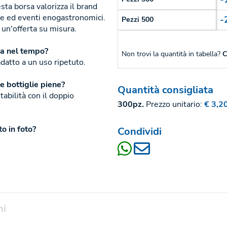
sta borsa valorizza il brand
ere ed eventi enogastronomici.
-
Pezzi 500
n'offerta su misura.
za nel tempo?
Non trovi la quantità in tabella?
C
adatto a un uso ripetuto.
e bottiglie piene?
Quantità consigliata
abilità con il doppio
300pz.
Prezzo unitario:
€ 3,2
o in foto?
Condividi
ni