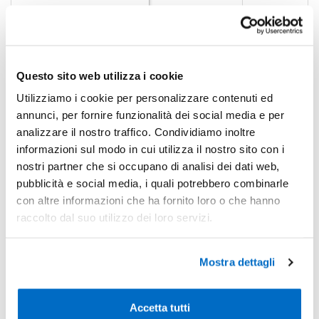
-29%
Pezzi 1000
€ 0,76
-36%
Pezzi 2000
€ 0,68
Questo sito web utilizza i cookie
*Prezzi prodotto per quantità merce neutra e prezzi IVA esc
Non trovi la quantità in tabella?
Calcola il preventivo
Utilizziamo i cookie per personalizzare contenuti ed
annunci, per fornire funzionalità dei social media e per
analizzare il nostro traffico. Condividiamo inoltre
Quantità consigliata
informazioni sul modo in cui utilizza il nostro sito con i
nostri partner che si occupano di analisi dei dati web,
1000pz.
Prezzo unitario:
€ 0,92
IVA incl.
Totale:
€ 923,05
IVA incl.
pubblicità e social media, i quali potrebbero combinarle
con altre informazioni che ha fornito loro o che hanno
raccolto dal suo utilizzo dei loro servizi.
Condividi
Mostra dettagli
Disponibilità
Accetta tutti