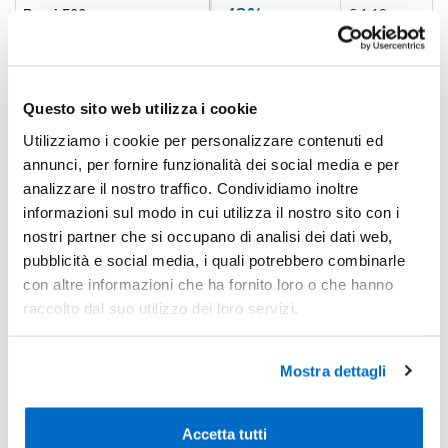
-43%
Pezzi 500
€ 1,19
-46%
Pezzi 1000
€ 1,13
*Prezzi prodotto per quantità merce neutra e prezzi IVA esc
Questo sito web utilizza i cookie
Non trovi la quantità in tabella?
Calcola il preventivo
Utilizziamo i cookie per personalizzare contenuti ed
annunci, per fornire funzionalità dei social media e per
analizzare il nostro traffico. Condividiamo inoltre
Quantità consigliata
informazioni sul modo in cui utilizza il nostro sito con i
500pz.
Prezzo unitario:
€ 1,45
IVA incl.
Totale:
€ 727,12
nostri partner che si occupano di analisi dei dati web,
IVA incl.
pubblicità e social media, i quali potrebbero combinarle
con altre informazioni che ha fornito loro o che hanno
Condividi
raccolto dal suo utilizzo dei loro servizi.
Mostra dettagli
Disponibilità
Accetta tutti
Colore
Disponibilità
Prossimi arrivi