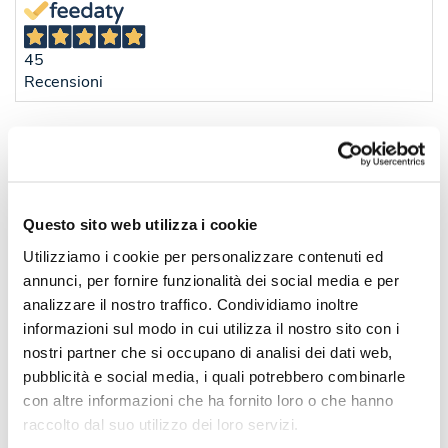
45
Recensioni
Quantità consigliata
500pz.
Prezzo unitario:
€ 1,63
IVA incl.
Totale:
€ 813,62
IVA incl.
Questo sito web utilizza i cookie
Condividi
Utilizziamo i cookie per personalizzare contenuti ed
annunci, per fornire funzionalità dei social media e per
analizzare il nostro traffico. Condividiamo inoltre
Disponibilità
informazioni sul modo in cui utilizza il nostro sito con i
nostri partner che si occupano di analisi dei dati web,
pubblicità e social media, i quali potrebbero combinarle
Colore
Disponibilità
Prossimi arrivi
con altre informazioni che ha fornito loro o che hanno
raccolto dal suo utilizzo dei loro servizi.
22.000 il 20/08/2026
0