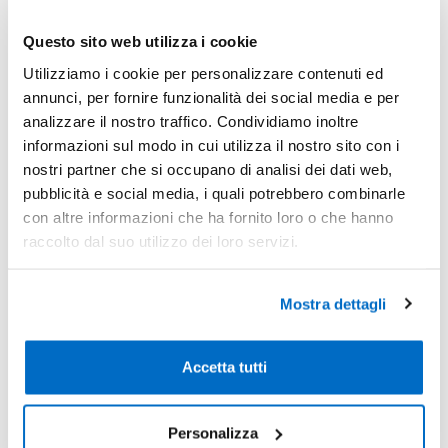
Questo sito web utilizza i cookie
Sconti per quantità
Sconto € cadauno
*Prezzo € cada
Utilizziamo i cookie per personalizzare contenuti ed
-
Pezzi 100
€ 0,60
annunci, per fornire funzionalità dei social media e per
analizzare il nostro traffico. Condividiamo inoltre
-30%
Pezzi 500
€ 0,42
informazioni sul modo in cui utilizza il nostro sito con i
-35%
Pezzi 1000
€ 0,39
nostri partner che si occupano di analisi dei dati web,
pubblicità e social media, i quali potrebbero combinarle
-38%
Pezzi 2000
€ 0,37
con altre informazioni che ha fornito loro o che hanno
raccolto dal suo utilizzo dei loro servizi.
*Prezzi prodotto per quantità merce neutra e prezzi IVA esc
Non trovi la quantità in tabella?
Calcola il preventivo
Mostra dettagli
Quantità consigliata
Accetta tutti
1000pz.
Prezzo unitario:
€ 0,48
IVA incl.
Totale:
€ 475,80
IVA incl.
Personalizza