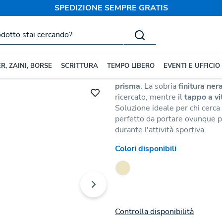
SPEDIZIONE SEMPRE GRATIS
rsonalizzate
Borracce in Acciaio
Borraccia Wilson
Codice:
139299
Marca :
Antoni
R, ZAINI, BORSE
SCRITTURA
TEMPO LIBERO
EVENTI E UFFICIO
Borraccia in
acciaio inossidab
prisma
. La sobria
finitura ner
ricercato, mentre il
tappo a v
Soluzione ideale per chi cerca
perfetto da portare ovunque per
durante l'attività sportiva.
Colori disponibili
Controlla disponibilità