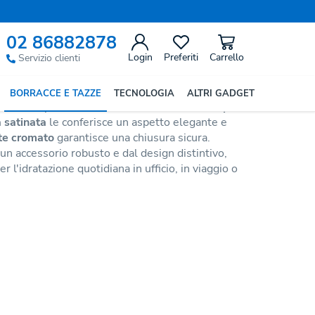
Precedente
Successivo
02 86882878
Login
Preferiti
Carrello
Servizio clienti
o Miro
BORRACCE E TAZZE
TECNOLOGIA
ALTRI GADGET
ile
con capacità di
750 ml
e caratteristico
corpo a
a satinata
le conferisce un aspetto elegante e
ite cromato
garantisce una chiusura sicura.
 un accessorio robusto e dal design distintivo,
 l'idratazione quotidiana in ufficio, in viaggio o