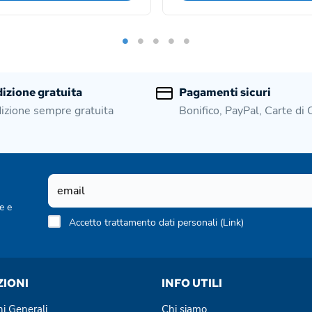
izione gratuita
Pagamenti sicuri
izione sempre gratuita
Bonifico, PayPal, Carte di 
e e
Accetto trattamento dati personali (
Link
)
ZIONI
INFO UTILI
ni Generali
Chi siamo