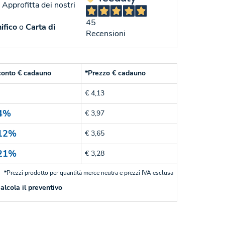
. Approfitta dei nostri
45
ifico
o
Carta di
Recensioni
conto € cadauno
*Prezzo € cadauno
€ 4,13
4%
€ 3,97
12%
€ 3,65
21%
€ 3,28
*Prezzi prodotto per quantità merce neutra e prezzi IVA esclusa
alcola il preventivo