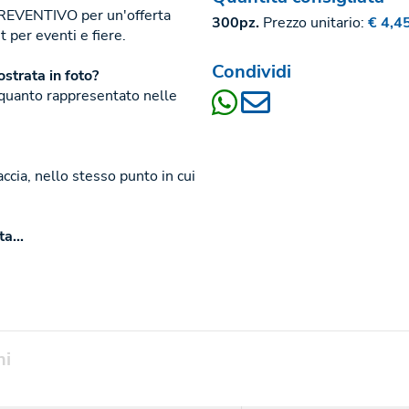
 PREVENTIVO per un'offerta
300pz.
Prezzo unitario:
€ 4,4
 per eventi e fiere.
Condividi
strata in foto?
a quanto rappresentato nelle
ccia, nello stesso punto in cui
a...
ni