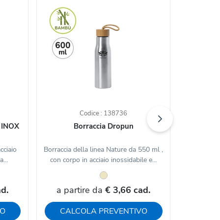
Codice : 138736
o INOX
Borraccia Dropun
Borracci
cciaio
Borraccia della linea Nature da 550 ml ,
Borraccia d
...
con corpo in acciaio inossidabile e...
inoss
d.
a partire da
€ 3,66 cad.
a par
VO
CALCOLA PREVENTIVO
CAL