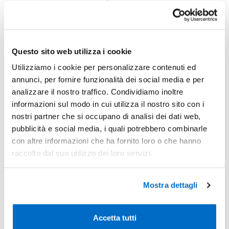
-28%
Pezzi 100
€ 1,82
-44%
Pezzi 500
€ 1,42
Questo sito web utilizza i cookie
-49%
Pezzi 1000
€ 1,28
Utilizziamo i cookie per personalizzare contenuti ed
*Prezzi prodotto per quantità merce neutra e prezzi IVA esc
annunci, per fornire funzionalità dei social media e per
Non trovi la quantità in tabella?
Calcola il preventivo
analizzare il nostro traffico. Condividiamo inoltre
informazioni sul modo in cui utilizza il nostro sito con i
nostri partner che si occupano di analisi dei dati web,
Quantità consigliata
pubblicità e social media, i quali potrebbero combinarle
500pz.
Prezzo unitario:
€ 1,73
IVA incl.
Totale:
€ 863,88
con altre informazioni che ha fornito loro o che hanno
IVA incl.
raccolto dal suo utilizzo dei loro servizi.
Condividi
Mostra dettagli
Disponibilità
Accetta tutti