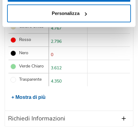
Personalizza
Colore
Disponibilità
Prossimi arrivi
Colore Unico
4.767
Rosso
2.796
Nero
0
Verde Chiaro
3.612
Trasparente
4.350
+ Mostra di più
Richiedi Informazioni