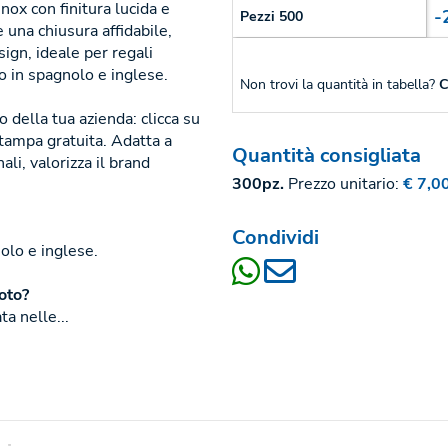
inox con finitura lucida e
-
Pezzi 500
e una chiusura affidabile,
ign, ideale per regali
lo in spagnolo e inglese.
Non trovi la quantità in tabella?
C
 della tua azienda: clicca su
mpa gratuita. Adatta a
Quantità consigliata
ali, valorizza il brand
300pz.
Prezzo unitario:
€ 7,0
Condividi
olo e inglese.
foto?
ta nelle...