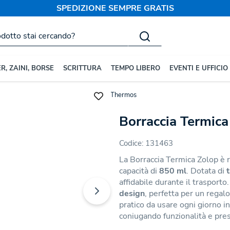
SPEDIZIONE SEMPRE GRATIS
R, ZAINI, BORSE
SCRITTURA
TEMPO LIBERO
EVENTI E UFFICIO
rsonalizzate
Borracce Termiche e Thermos
Borraccia Termica
Codice:
131463
La Borraccia Termica Zolop è r
capacità di
850 ml
. Dotata di
affidabile durante il trasporto
design
, perfetta per un regal
pratico da usare ogni giorno in 
coniugando funzionalità e pres