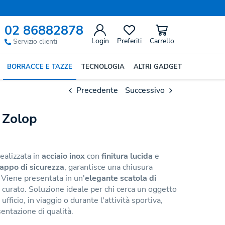
02 86882878
Login
Preferiti
Carrello
Servizio clienti
BORRACCE E TAZZE
TECNOLOGIA
ALTRI GADGET
Precedente
Successivo
 Zolop
ealizzata in
acciaio inox
con
finitura lucida
e
tappo di sicurezza
, garantisce una chiusura
. Viene presentata in un'
elegante scatola di
o curato. Soluzione ideale per chi cerca un oggetto
ufficio, in viaggio o durante l'attività sportiva,
entazione di qualità.