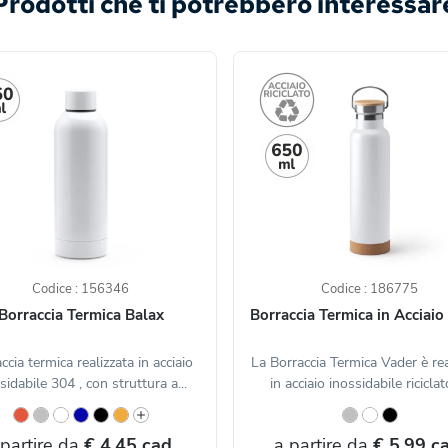
Prodotti che ti potrebbero interessar
Codice : 156346
Codice : 186775
Borraccia Termica Balax
Borraccia Termica in Acciaio
ccia termica realizzata in acciaio
La Borraccia Termica Vader è rea
sidabile 304 , con struttura a...
in acciaio inossidabile riciclato
 partire da
€ 4,45 cad.
a partire da
€ 5,99 ca