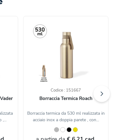
e
Codice : 151667
 Vader
Borraccia Termica Roach
Borra
lizzata
Borraccia termica da 530 ml realizzata in
Borraccia 
 ,...
acciaio inox a doppia parete , con...
inox a dopp
d.
a partire da
€ 6,21 cad.
a par