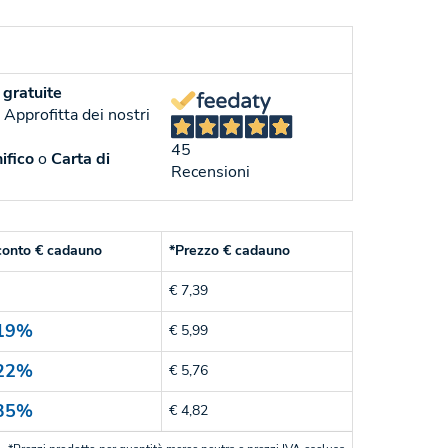
gratuite
. Approfitta dei nostri
45
ifico
o
Carta di
Recensioni
conto € cadauno
*Prezzo € cadauno
€ 7,39
19%
€ 5,99
22%
€ 5,76
35%
€ 4,82