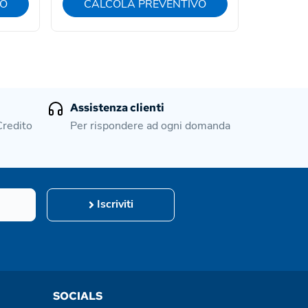
VO
CALCOLA PREVENTIVO
CAL
Assistenza clienti
Credito
Per rispondere ad ogni domanda
Iscriviti
SOCIALS