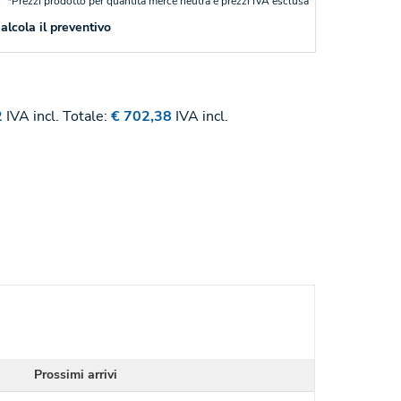
*Prezzi prodotto per quantità merce neutra e prezzi IVA esclusa
alcola il preventivo
2
IVA incl.
Totale:
€ 702,38
IVA incl.
Prossimi arrivi