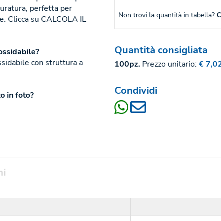
duratura, perfetta per
Non trovi la quantità in tabella?
C
te. Clicca su CALCOLA IL
Quantità consigliata
ossidabile?
ssidabile con struttura a
100pz.
Prezzo unitario:
€ 7,0
Condividi
o in foto?
ni