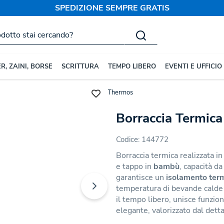
SPEDIZIONE SEMPRE GRATIS
R, ZAINI, BORSE
SCRITTURA
TEMPO LIBERO
EVENTI E UFFICIO
rsonalizzate
Borracce Termiche e Thermos
Borraccia Termica 
Codice:
144772
Borraccia termica realizzata i
e tappo in
bambù
, capacità d
garantisce un
isolamento term
temperatura di bevande calde e
il tempo libero, unisce funzio
elegante, valorizzato dal dett