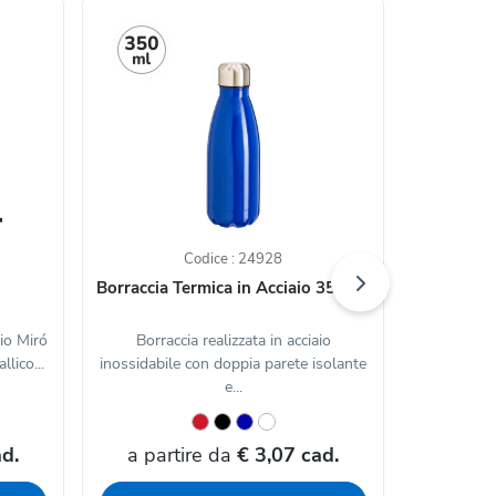
Codice : 24928
Borraccia Termica in Acciaio 350 ml
Borra
io Miró
Borraccia realizzata in acciaio
Borraccia 
llico...
inossidabile con doppia parete isolante
inox a do
e...
d.
a partire da
€ 3,07 cad.
a par