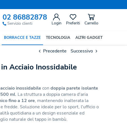
02 86882878
Login
Preferiti
Carrello
Servizio clienti
BORRACCE E TAZZE
TECNOLOGIA
ALTRI GADGET
Precedente
Successivo
in Acciaio Inossidabile
n
acciaio inossidabile
con
doppia parete isolante
a
500 ml
. La struttura a doppia camera d'aria
ico fino a 12 ore
, mantenendo inalterata la
 fredde. Soluzione ideale per lo sport, l'ufficio o
nalità quotidiana a un design essenziale ed
aglio naturale del tappo in bambù.