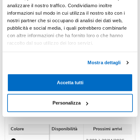
-18%
analizzare il nostro traffico. Condividiamo inoltre
Pezzi 500
€ 2,83
informazioni sul modo in cui utilizza il nostro sito con i
*Prezzi prodotto per quantità merce neutra e prezzi IVA esc
nostri partner che si occupano di analisi dei dati web,
Non trovi la quantità in tabella?
Calcola il preventivo
pubblicità e social media, i quali potrebbero combinarle
con altre informazioni che ha fornito loro o che hanno
raccolto dal suo utilizzo dei loro servizi.
Quantità consigliata
300pz.
Prezzo unitario:
€ 3,89
IVA incl.
Totale:
€ 1168,27
Mostra dettagli
IVA incl.
Accetta tutti
Condividi
Personalizza
Disponibilità
Colore
Disponibilità
Prossimi arrivi