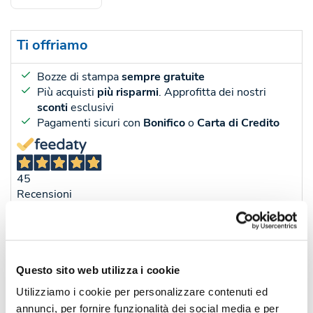
Ti offriamo
Bozze di stampa
sempre gratuite
Più acquisti
più risparmi
. Approfitta dei nostri
sconti
esclusivi
Pagamenti sicuri con
Bonifico
o
Carta di Credito
45
Recensioni
Sconti per quantità
Sconto € cadauno
*Prezzo € cada
-
Questo sito web utilizza i cookie
Pezzi 100
€ 3,47
Utilizziamo i cookie per personalizzare contenuti ed
-8%
Pezzi 300
€ 3,19
annunci, per fornire funzionalità dei social media e per