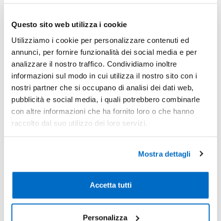
Recensioni
Questo sito web utilizza i cookie
Sconti per quantità
Utilizziamo i cookie per personalizzare contenuti ed
Sconto € cadauno
*Prezzo € cada
annunci, per fornire funzionalità dei social media e per
-
Pezzi 50
€ 3,30
analizzare il nostro traffico. Condividiamo inoltre
informazioni sul modo in cui utilizza il nostro sito con i
-18%
Pezzi 100
€ 2,71
nostri partner che si occupano di analisi dei dati web,
-31%
pubblicità e social media, i quali potrebbero combinarle
Pezzi 500
€ 2,29
con altre informazioni che ha fornito loro o che hanno
-37%
Pezzi 1000
€ 2,08
raccolto dal suo utilizzo dei loro servizi.
*Prezzi prodotto per quantità merce neutra e prezzi IVA esc
Non trovi la quantità in tabella?
Calcola il preventivo
Mostra dettagli
Accetta tutti
Quantità consigliata
500pz.
Prezzo unitario:
€ 2,79
IVA incl.
Totale:
€ 1397,02
IVA incl.
Personalizza