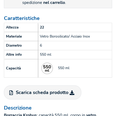
spedizione
nel carrello
.
Caratteristiche
Altezza
22
Materiale
Vetro Borosilicato/ Acciaio Inox
Diametro
6
Altre info
550 ml
550 ml
Capacità
Scarica scheda prodotto
Descrizione
Borraccia Krobus
: capacità 550 ml, corpo in
vetro