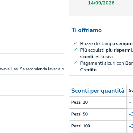
14/09/2026
Ti offriamo
Bozze di stampa
sempre 
Più acquisti
più risparmi
sconti
esclusivi
Pagamenti sicuri con
Bon
avavajillas. Se recomienda lavar a mano.Presentación individual en caja d
Credito
Sconti per quantità
S
-
Pezzi 20
-
Pezzi 50
-
Pezzi 100