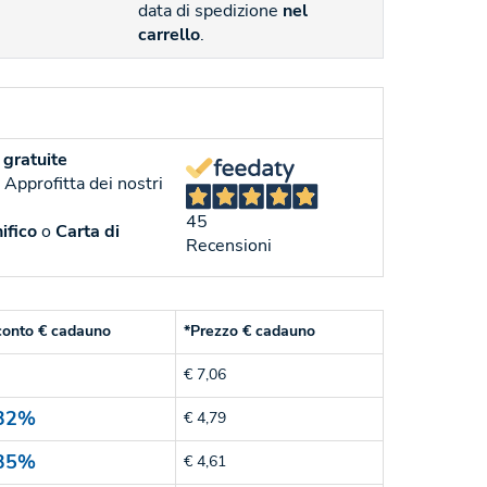
data di spedizione
nel
carrello
.
gratuite
. Approfitta dei nostri
45
ifico
o
Carta di
Recensioni
iseño.
conto € cadauno
*Prezzo € cadauno
€ 7,06
32%
€ 4,79
35%
€ 4,61