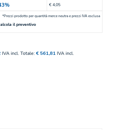
43%
€ 4,05
*Prezzi prodotto per quantità merce neutra e prezzi IVA esclusa
alcola il preventivo
2
IVA incl.
Totale:
€ 561,81
IVA incl.