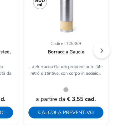
Codice : 125359
 steel
Borraccia Gaucix
Borracci
io
La Borraccia Gaucix propone uno stile
Borraccia in
cità da
retrò distintivo, con corpo in acciaio...
parete 
d.
a partire da
€ 3,55 cad.
a par
VO
CALCOLA PREVENTIVO
CAL