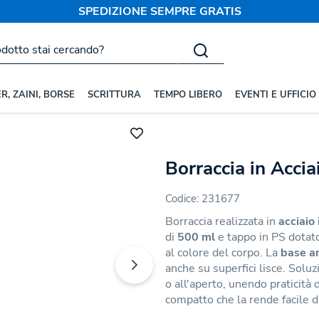
SPEDIZIONE SEMPRE GRATIS
R, ZAINI, BORSE
SCRITTURA
TEMPO LIBERO
EVENTI E UFFICIO
rsonalizzate
Borracce in Acciaio
Borraccia in Acci
Codice:
231677
Borraccia realizzata in
acciaio
di
500 ml
e tappo in PS dotato
al colore del corpo. La
base an
anche su superfici lisce. Soluz
o all'aperto, unendo praticità
compatto che la rende facile 