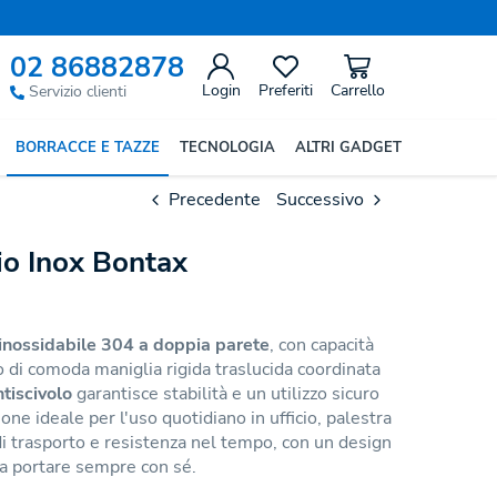
02 86882878
Login
Preferiti
Carrello
Servizio clienti
BORRACCE E TAZZE
TECNOLOGIA
ALTRI GADGET
Precedente
Successivo
aio Inox Bontax
 inossidabile 304 a doppia parete
, con capacità
 di comoda maniglia rigida traslucida coordinata
tiscivolo
garantisce stabilità e un utilizzo sicuro
ione ideale per l'uso quotidiano in ufficio, palestra
 di trasporto e resistenza nel tempo, con un design
da portare sempre con sé.