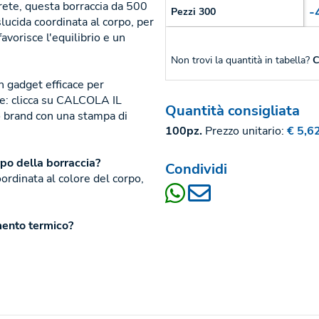
arete, questa borraccia da 500
-
Pezzi 300
slucida coordinata al corpo, per
avorisce l'equilibrio e un
Non trovi la quantità in tabella?
C
un gadget efficace per
te: clicca su CALCOLA IL
Quantità consigliata
 brand con una stampa di
100pz.
Prezzo unitario:
€ 5,6
rpo della borraccia?
Condividi
coordinata al colore del corpo,
mento termico?