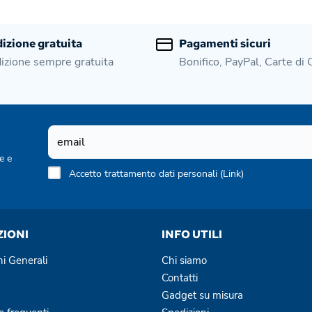
izione gratuita
Pagamenti sicuri
izione sempre gratuita
Bonifico, PayPal, Carte di 
e e
Accetto trattamento dati personali (
Link
)
ZIONI
INFO UTILI
ni Generali
Chi siamo
Contatti
Gadget su misura