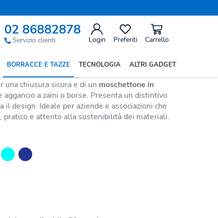
Precedente
Successivo
02 86882878
Login
Preferiti
Carrello
Servizio clienti
BORRACCE E TAZZE
TECNOLOGIA
ALTRI GADGET
 inox riciclato
con elegante finitura metallizzata.
r una chiusura sicura e di un
moschettone in
e aggancio a zaini o borse. Presenta un distintivo
ta il design. Ideale per aziende e associazioni che
pratico e attento alla sostenibilità dei materiali.