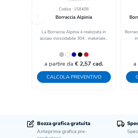
Codice : 158408
Borraccia Alpinia
Bor
La Borraccia Alpinia è realizzata in
Borrac
acciaio inossidabile 304 , materiale...
in
a partire da
€ 2,57 cad.
a
CALCOLA PREVENTIVO
Bozza grafica gratuita
Sped
Anteprima grafica pre-
Sped