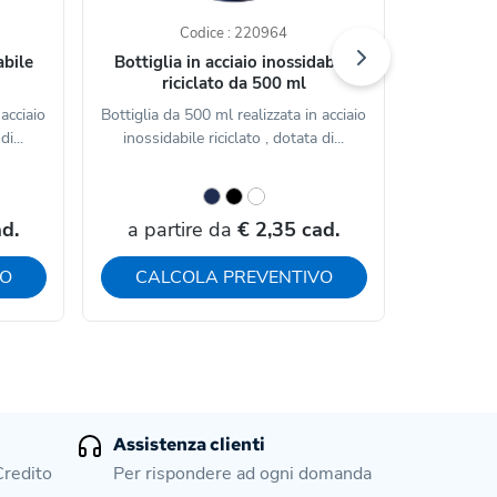
Codice : 220964
abile
Bottiglia in acciaio inossidabile
Bottle in
riciclato da 500 ml
 acciaio
Bottiglia da 500 ml realizzata in acciaio
Borrac
i...
inossidabile riciclato , dotata di...
inossidabil
d.
a partire da
€ 2,35 cad.
a par
VO
CALCOLA PREVENTIVO
CAL
Assistenza clienti
Credito
Per rispondere ad ogni domanda