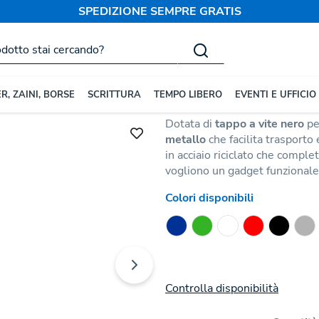
SPEDIZIONE SEMPRE GRATIS
rsonalizzate
Borracce in Acciaio
Borraccia Graims
Codice:
217965
R, ZAINI, BORSE
SCRITTURA
TEMPO LIBERO
EVENTI E UFFICIO
Borraccia da 800 ml in
acciaio
Dotata di
tappo a vite nero
pe
metallo
che facilita trasporto 
in acciaio riciclato che comple
vogliono un gadget funzionale, 
Colori disponibili
Controlla disponibilità