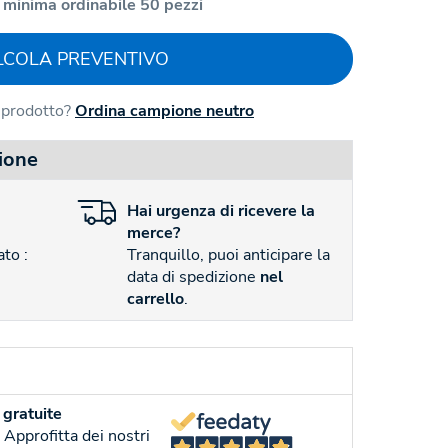
 minima ordinabile 50 pezzi
LCOLA PREVENTIVO
l prodotto?
Ordina campione neutro
ione
Hai
urgenza
di ricevere la
merce?
to :
Tranquillo, puoi anticipare la
data di spedizione
nel
carrello
.
gratuite
. Approfitta dei nostri