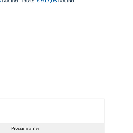
6
IVA incl.
Totale:
€ 917,05
IVA incl.
Prossimi arrivi