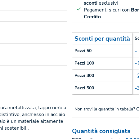
sconti
esclusivi
Pagamenti sicuri con
Bon
Credito
Sconti per quantità
S
-
Pezzi 50
-
Pezzi 100
-
Pezzi 300
-
Pezzi 500
tura metallizzata, tappo nero a
Non trovi la quantità in tabella?
C
istintivo, anch'esso in acciaio
ciaio è un materiale altamente
i sostenibili.
Quantità consigliata