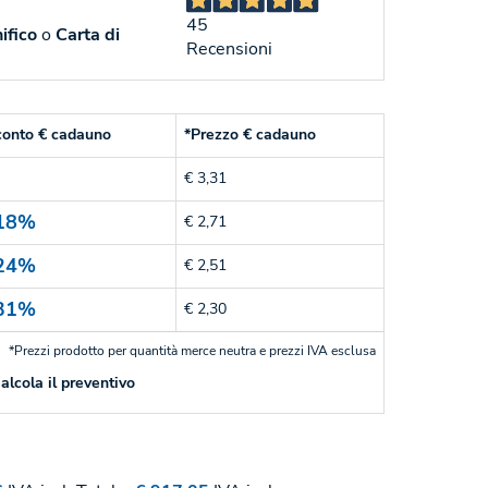
45
ifico
o
Carta di
Recensioni
conto € cadauno
*Prezzo € cadauno
€ 3,31
18%
€ 2,71
24%
€ 2,51
31%
€ 2,30
*Prezzi prodotto per quantità merce neutra e prezzi IVA esclusa
alcola il preventivo