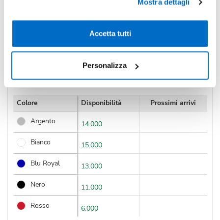
IVA incl.
Mostra dettagli
Condividi
Accetta tutti
Personalizza
Disponibilità
Colore
Disponibilità
Prossimi arrivi
Argento
14.000
Bianco
15.000
Blu Royal
13.000
Nero
11.000
Rosso
6.000