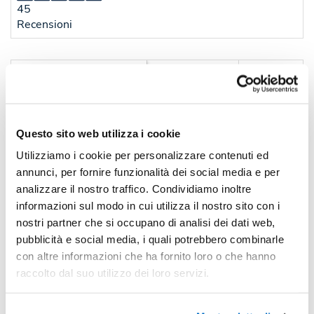
45
Recensioni
Sconti per quantità
Sconto € cadauno
*Prezzo € cada
-
Pezzi 50
€ 3,27
-3%
Pezzi 100
€ 3,19
Questo sito web utilizza i cookie
Utilizziamo i cookie per personalizzare contenuti ed
-9%
Pezzi 300
€ 2,98
annunci, per fornire funzionalità dei social media e per
-22%
Pezzi 500
€ 2,57
analizzare il nostro traffico. Condividiamo inoltre
informazioni sul modo in cui utilizza il nostro sito con i
*Prezzi prodotto per quantità merce neutra e prezzi IVA esc
nostri partner che si occupano di analisi dei dati web,
Non trovi la quantità in tabella?
Calcola il preventivo
pubblicità e social media, i quali potrebbero combinarle
con altre informazioni che ha fornito loro o che hanno
raccolto dal suo utilizzo dei loro servizi.
Quantità consigliata
300pz.
Prezzo unitario:
€ 3,64
IVA incl.
Totale:
€ 1090,97