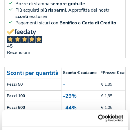
Bozze di stampa
sempre gratuite
Più acquisti
più risparmi
. Approfitta dei nostri
sconti
esclusivi
Pagamenti sicuri con
Bonifico
o
Carta di Credito
45
Recensioni
Sconti per quantità
Sconto € cadauno
*Prezzo € cada
-
Pezzi 50
€ 1,89
-29%
Pezzi 100
€ 1,35
-44%
Pezzi 500
€ 1,05
-47%
Pezzi 1000
€ 1,00