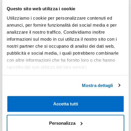
*Prezzi prodotto per quantità merce neutra e prezzi IVA esc
Questo sito web utilizza i cookie
Non trovi la quantità in tabella?
Calcola il preventivo
Utilizziamo i cookie per personalizzare contenuti ed
annunci, per fornire funzionalità dei social media e per
Quantità consigliata
analizzare il nostro traffico. Condividiamo inoltre
500pz.
Prezzo unitario:
€ 1,28
IVA incl.
Totale:
€ 642,33
informazioni sul modo in cui utilizza il nostro sito con i
IVA incl.
nostri partner che si occupano di analisi dei dati web,
pubblicità e social media, i quali potrebbero combinarle
con altre informazioni che ha fornito loro o che hanno
Condividi
raccolto dal suo utilizzo dei loro servizi.
Disponibilità
Mostra dettagli
Colore
Disponibilità
Prossimi arrivi
Accetta tutti
Colore Unico
400 il 04/09/2026
0
Personalizza
Blu
4.500