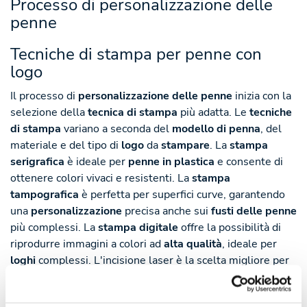
Processo di personalizzazione delle
penne
Tecniche di stampa per penne con
logo
Il processo di
personalizzazione delle penne
inizia con la
selezione della
tecnica di stampa
più adatta. Le
tecniche
di stampa
variano a seconda del
modello di penna
, del
materiale e del tipo di
logo
da
stampare
. La
stampa
serigrafica
è ideale per
penne in plastica
e consente di
ottenere colori vivaci e resistenti. La
stampa
tampografica
è perfetta per superfici curve, garantendo
una
personalizzazione
precisa anche sui
fusti delle penne
più complessi. La
stampa digitale
offre la possibilità di
riprodurre immagini a colori ad
alta qualità
, ideale per
loghi
complessi. L'
incisione laser
è la scelta migliore per
le
penne in metallo
, perchè crea un
effetto elegante e
duraturo
. Gheddi.com offre una
vasta gamma
di
tecniche