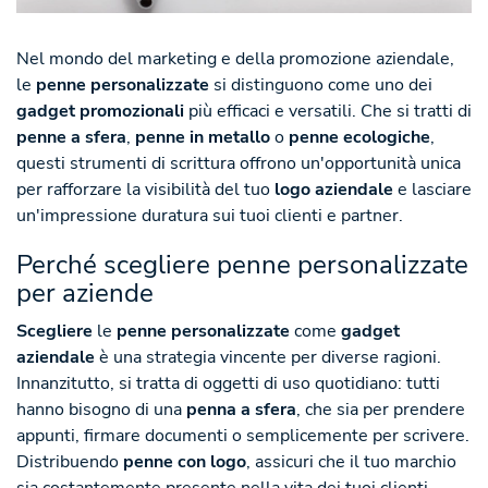
Nel mondo del marketing e della promozione aziendale,
le
penne personalizzate
si distinguono come uno dei
gadget promozionali
più efficaci e versatili. Che si tratti di
penne a sfera
,
penne in metallo
o
penne ecologiche
,
questi strumenti di scrittura offrono un'opportunità unica
per rafforzare la visibilità del tuo
logo aziendale
e lasciare
un'impressione duratura sui tuoi clienti e partner.
Perché scegliere penne personalizzate
per aziende
Scegliere
le
penne personalizzate
come
gadget
aziendale
è una strategia vincente per diverse ragioni.
Innanzitutto, si tratta di oggetti di uso quotidiano: tutti
hanno bisogno di una
penna a sfera
, che sia per prendere
appunti, firmare documenti o semplicemente per scrivere.
Distribuendo
penne con logo
, assicuri che il tuo marchio
sia costantemente presente nella vita dei tuoi clienti.