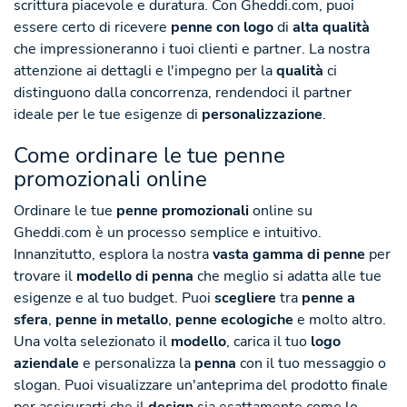
scrittura piacevole e duratura. Con Gheddi.com, puoi
essere certo di ricevere
penne con logo
di
alta qualità
che impressioneranno i tuoi clienti e partner. La nostra
attenzione ai dettagli e l'impegno per la
qualità
ci
distinguono dalla concorrenza, rendendoci il partner
ideale per le tue esigenze di
personalizzazione
.
Come ordinare le tue penne
promozionali online
Ordinare le tue
penne promozionali
online su
Gheddi.com è un processo semplice e intuitivo.
Innanzitutto, esplora la nostra
vasta gamma di penne
per
trovare il
modello di penna
che meglio si adatta alle tue
esigenze e al tuo budget. Puoi
scegliere
tra
penne a
sfera
,
penne in metallo
,
penne ecologiche
e molto altro.
Una volta selezionato il
modello
, carica il tuo
logo
aziendale
e personalizza la
penna
con il tuo messaggio o
slogan. Puoi visualizzare un'anteprima del prodotto finale
per assicurarti che il
design
sia esattamente come lo