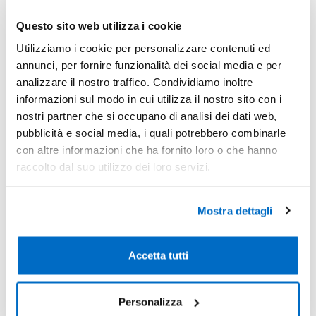
di stampa
per
personalizzare
le tue
penne con logo
aziendale
in modo impeccabile, trasformando ogni
penna
Questo sito web utilizza i cookie
a sfera
in un efficace strumento
promozionale
. Con
Utilizziamo i cookie per personalizzare contenuti ed
Gheddi.com puoi
personalizzare con il logo
le tue
penne
annunci, per fornire funzionalità dei social media e per
aziendali
in modo semplice e veloce, richiedendo anche
analizzare il nostro traffico. Condividiamo inoltre
un
preventivo online
.
informazioni sul modo in cui utilizza il nostro sito con i
Come stampare il tuo logo su penne
nostri partner che si occupano di analisi dei dati web,
personalizzabili
pubblicità e social media, i quali potrebbero combinarle
con altre informazioni che ha fornito loro o che hanno
Con Gheddi.com, stampare il tuo logo aziendale su penne
raccolto dal suo utilizzo dei loro servizi.
personalizzabili è facile e veloce. Inizia scegliendo il
modello di penna più adatto.
Mostra dettagli
Fase
Dettagli
Scelta del
Considera materiale, colore e stile della
modello
penna.
Accetta tutti
Caricamento
Assicurati che il logo sia in alta qualità.
Logo
Personalizza
Puoi anche aggiungere testo o slogan. Il nostro team ti