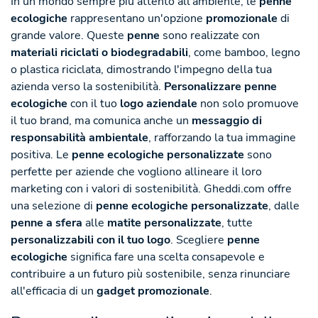
In un mondo sempre più attento all'ambiente, le
penne
ecologiche
rappresentano un'opzione
promozionale
di
grande valore. Queste
penne
sono realizzate con
materiali riciclati o biodegradabili
, come bamboo, legno
o plastica riciclata, dimostrando l'impegno della tua
azienda verso la sostenibilità.
Personalizzare
penne
ecologiche
con il tuo
logo aziendale
non solo promuove
il tuo brand, ma comunica anche un
messaggio di
responsabilità ambientale
, rafforzando la tua immagine
positiva. Le
penne ecologiche personalizzate
sono
perfette per aziende che vogliono allineare il loro
marketing con i valori di sostenibilità. Gheddi.com offre
una selezione di
penne ecologiche personalizzate
, dalle
penne a sfera
alle
matite personalizzate
, tutte
personalizzabili con il tuo logo
. Scegliere
penne
ecologiche
significa fare una scelta consapevole e
contribuire a un futuro più sostenibile, senza rinunciare
all'efficacia di un
gadget promozionale
.