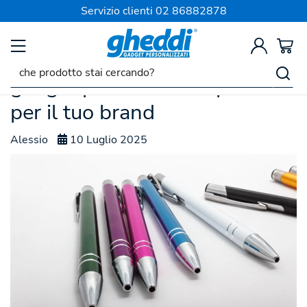
SPEDIZIONE SEMPRE GRATIS
Servizio clienti
02 86882878
Penne personalizzate: il
gadget promozionale perfetto
per il tuo brand
Alessio
10 Luglio 2025