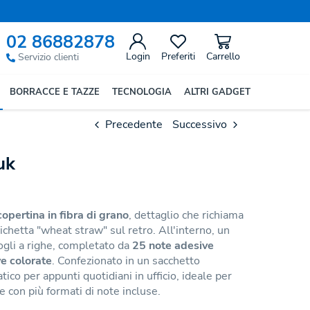
02 86882878
Login
Preferiti
Carrello
Servizio clienti
BORRACCE E TAZZE
TECNOLOGIA
ALTRI GADGET
Precedente
Successivo
uk
copertina in fibra di grano
, dettaglio che richiama
ichetta "wheat straw" sul retro. All'interno, un
fogli a righe, completato da
25 note adesive
e colorate
. Confezionato in un sacchetto
tico per appunti quotidiani in ufficio, ideale per
e con più formati di note incluse.