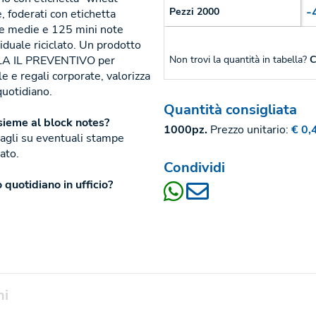
-
Pezzi 2000
e, foderati con etichetta
ive medie e 125 mini note
ividuale riciclato. Un prodotto
COLA IL PREVENTIVO per
Non trovi la quantità in tabella?
C
e e regali corporate, valorizza
quotidiano.
Quantità consigliata
nsieme al block notes?
1000pz.
Prezzo unitario:
€ 0,
tagli su eventuali stampe
ato.
Condividi
o quotidiano in ufficio?
ni