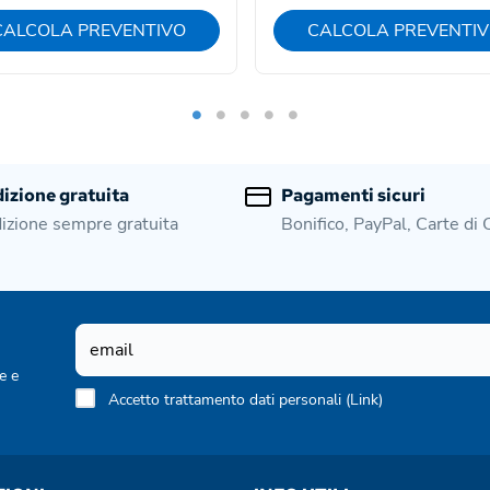
CALCOLA PREVENTIVO
CALCOLA PREVENTI
izione gratuita
Pagamenti sicuri
izione sempre gratuita
Bonifico, PayPal, Carte di 
e e
Accetto trattamento dati personali (
Link
)