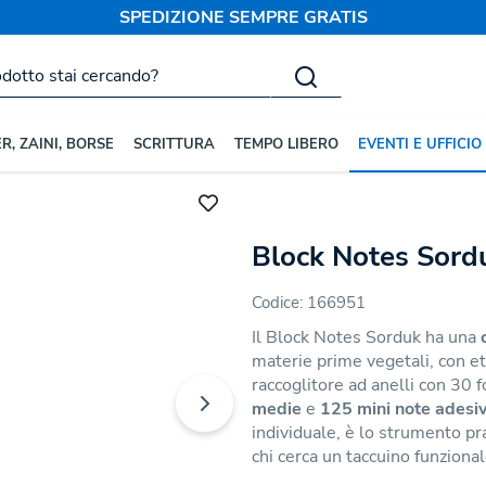
SPEDIZIONE SEMPRE GRATIS
R, ZAINI, BORSE
SCRITTURA
TEMPO LIBERO
EVENTI E UFFICIO
zati
Block Notes Tascabili
Block Notes Sord
Codice:
166951
Il Block Notes Sorduk ha una
materie prime vegetali, con et
raccoglitore ad anelli con 30 
medie
e
125 mini note adesiv
individuale, è lo strumento pra
chi cerca un taccuino funzional