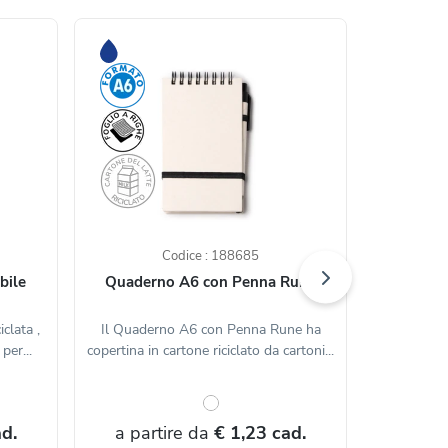
Codice : 188685
bile
Quaderno A6 con Penna Rune
Taccu
iclata ,
Il Quaderno A6 con Penna Rune ha
Taccuino a
per...
copertina in cartone riciclato da cartoni...
realizza
d.
a partire da
€ 1,23 cad.
a par