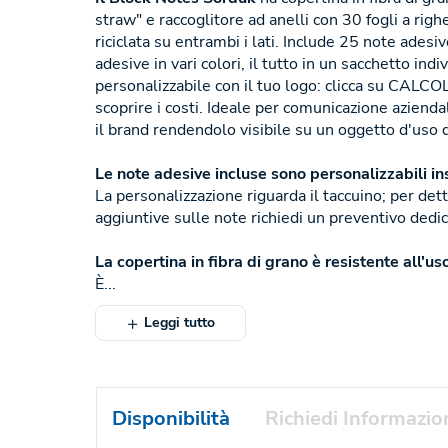
straw" e raccoglitore ad anelli con 30 fogli a righ
riciclata su entrambi i lati. Include 25 note ades
adesive in vari colori, il tutto in un sacchetto ind
personalizzabile con il tuo logo: clicca su CAL
scoprire i costi. Ideale per comunicazione aziendal
il brand rendendolo visibile su un oggetto d'uso 
Le note adesive incluse sono personalizzabili i
La personalizzazione riguarda il taccuino; per det
aggiuntive sulle note richiedi un preventivo dedic
La copertina in fibra di grano è resistente all'us
È...
Leggi tutto
Disponibilità
Richiedi Informazio