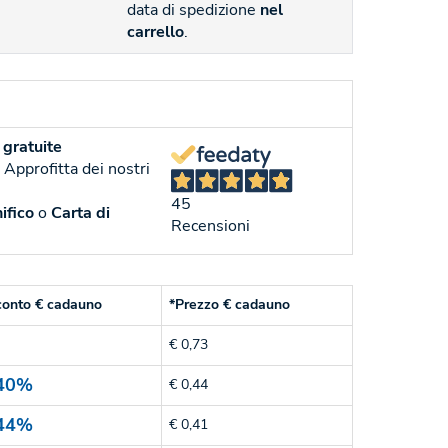
data di spedizione
nel
carrello
.
gratuite
. Approfitta dei nostri
45
ifico
o
Carta di
Recensioni
conto € cadauno
*Prezzo € cadauno
€ 0,73
40%
€ 0,44
44%
€ 0,41