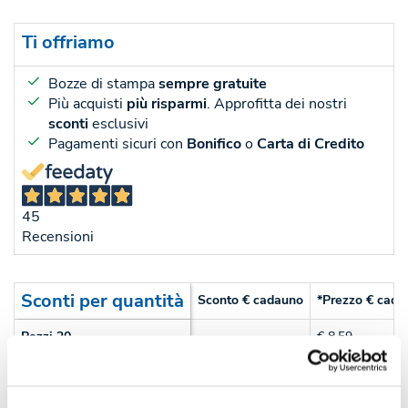
Ti offriamo
Bozze di stampa
sempre gratuite
Più acquisti
più risparmi
. Approfitta dei nostri
sconti
esclusivi
Pagamenti sicuri con
Bonifico
o
Carta di Credito
45
Recensioni
Sconti per quantità
Sconto € cadauno
*Prezzo € cada
-
Pezzi 20
€ 8,59
-15%
Pezzi 50
€ 7,31