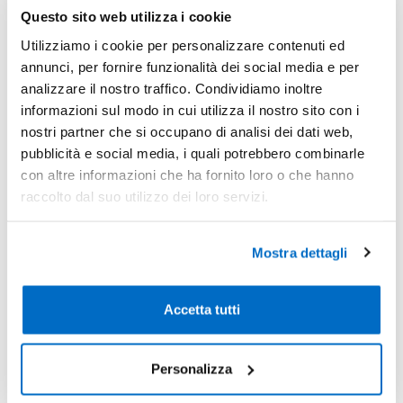
-17%
Pezzi 100
€ 7,13
Questo sito web utilizza i cookie
-26%
Pezzi 300
€ 6,40
Utilizziamo i cookie per personalizzare contenuti ed
annunci, per fornire funzionalità dei social media e per
*Prezzi prodotto per quantità merce neutra e prezzi IVA esc
analizzare il nostro traffico. Condividiamo inoltre
Non trovi la quantità in tabella?
Calcola il preventivo
informazioni sul modo in cui utilizza il nostro sito con i
nostri partner che si occupano di analisi dei dati web,
pubblicità e social media, i quali potrebbero combinarle
Quantità consigliata
con altre informazioni che ha fornito loro o che hanno
100pz.
Prezzo unitario:
€ 8,70
IVA incl.
Totale:
€ 869,76
raccolto dal suo utilizzo dei loro servizi.
IVA incl.
Mostra dettagli
Condividi
Accetta tutti
Disponibilità
Personalizza
Colore
Disponibilità
Prossimi arrivi