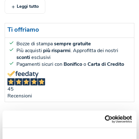
Leggi tutto
Ti offriamo
Bozze di stampa
sempre gratuite
Più acquisti
più risparmi
. Approfitta dei nostri
sconti
esclusivi
Pagamenti sicuri con
Bonifico
o
Carta di Credito
45
Recensioni
Sconti per quantità
Sconto € cadauno
*Prezzo € cada
-
Pezzi 50
€ 2,26