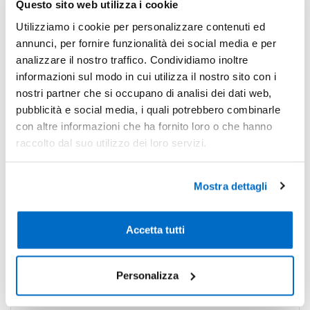
Questo sito web utilizza i cookie
-25%
Pezzi 100
€ 1,69
Utilizziamo i cookie per personalizzare contenuti ed
-40%
Pezzi 500
€ 1,36
annunci, per fornire funzionalità dei social media e per
analizzare il nostro traffico. Condividiamo inoltre
-44%
Pezzi 1000
€ 1,27
informazioni sul modo in cui utilizza il nostro sito con i
*Prezzi prodotto per quantità merce neutra e prezzi IVA esc
nostri partner che si occupano di analisi dei dati web,
pubblicità e social media, i quali potrebbero combinarle
Non trovi la quantità in tabella?
Calcola il preventivo
con altre informazioni che ha fornito loro o che hanno
raccolto dal suo utilizzo dei loro servizi.
Quantità consigliata
500pz.
Prezzo unitario:
€ 1,66
IVA incl.
Totale:
€ 827,89
Mostra dettagli
IVA incl.
Accetta tutti
Condividi
Personalizza
Disponibilità