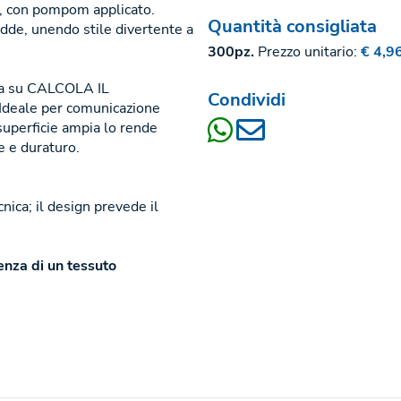
S, con pompom applicato.
Quantità consigliata
edde, unendo stile divertente a
300pz.
Prezzo unitario:
€ 4,9
icca su CALCOLA IL
Condividi
Ideale per comunicazione
 superficie ampia lo rende
e e duraturo.
cnica; il design prevede il
tenza di un tessuto