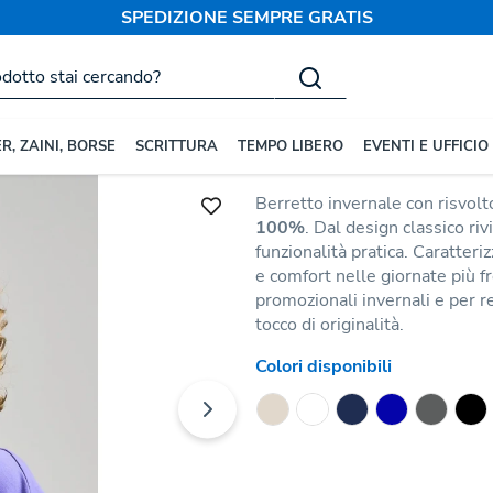
SPEDIZIONE SEMPRE GRATIS
Berretti
Berretto in Polie
Wind
R, ZAINI, BORSE
SCRITTURA
TEMPO LIBERO
EVENTI E UFFICIO
Codice:
221674
Berretto invernale con risvol
100%
. Dal design classico riv
funzionalità pratica. Caratter
e comfort nelle giornate più 
promozionali invernali e per re
tocco di originalità.
Colori disponibili