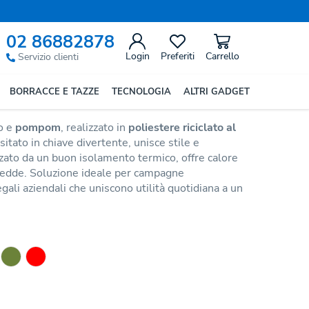
Precedente
Successivo
02 86882878
stere Riciclato Con Pom Pom
Login
Preferiti
Carrello
Servizio clienti
BORRACCE E TAZZE
TECNOLOGIA
ALTRI GADGET
to e
pompom
, realizzato in
poliestere riciclato al
isitato in chiave divertente, unisce stile e
izzato da un buon isolamento termico, offre calore
fredde. Soluzione ideale per campagne
gali aziendali che uniscono utilità quotidiana a un