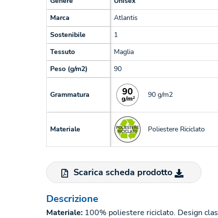
Genere
Unisex
Marca
Atlantis
Sostenibile
1
Tessuto
Maglia
Peso (g/m2)
90
90 g/m2
Grammatura
Poliestere Riciclato
Materiale
Scarica scheda prodotto
Descrizione
Materiale:
100% poliestere riciclato. Design clas