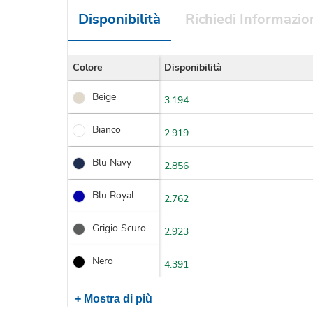
Disponibilità
Richiedi Informazio
Colore
Disponibilità
Beige
3.194
Bianco
2.919
Blu Navy
2.856
Blu Royal
2.762
Grigio Scuro
2.923
Nero
4.391
+ Mostra di più