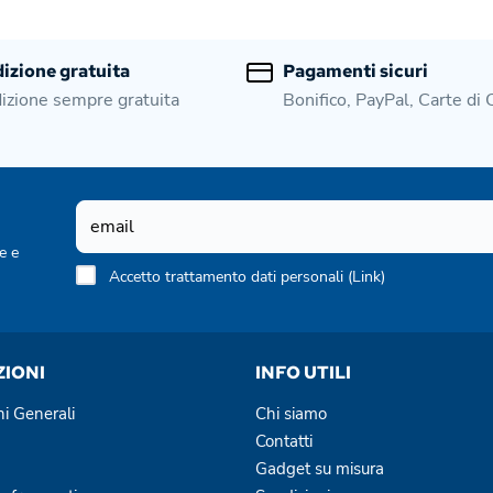
izione gratuita
Pagamenti sicuri
izione sempre gratuita
Bonifico, PayPal, Carte di 
e e
Accetto trattamento dati personali (
Link
)
ZIONI
INFO UTILI
ni Generali
Chi siamo
Contatti
Gadget su misura