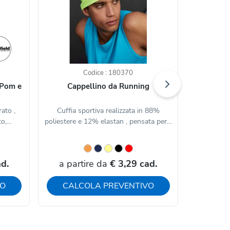
Codice : 180370
 Pom e
Cappellino da Running
Berretto 
ato ,
Cuffia sportiva realizzata in 88%
Berretto in
o,...
poliestere e 12% elastan , pensata per...
da 65 g/
d.
a partire da
€ 3,29 cad.
a par
VO
CALCOLA PREVENTIVO
CAL