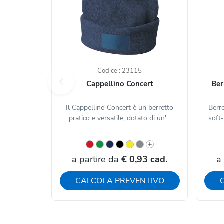
Codice : 23115
Cappellino Concert
Ber
Il Cappellino Concert è un berretto
Berre
pratico e versatile, dotato di un'...
soft-
a partire da
€ 0,93 cad.
a
CALCOLA PREVENTIVO