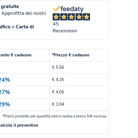
gratuite
. Approfitta dei nostri
45
ifico
o
Carta di
Recensioni
conto € cadauno
*Prezzo € cadauno
€ 5,56
24%
€ 4,25
27%
€ 4,06
29%
€ 3,94
*Prezzi prodotto per quantità merce neutra e prezzi IVA esclusa
alcola il preventivo