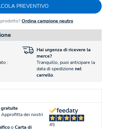
LCOLA PREVENTIVO
l prodotto?
Ordina campione neutro
ione
Hai
urgenza
di ricevere la
merce?
to :
Tranquillo, puoi anticipare la
data di spedizione
nel
carrello
.
gratuite
. Approfitta dei nostri
45
ifico
o
Carta di