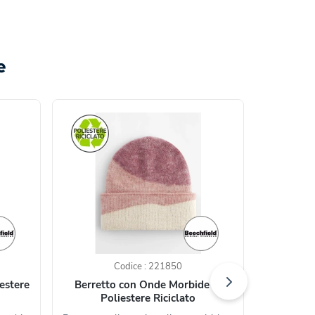
e
Codice : 221850
iestere
Berretto con Onde Morbide in
Poliestere Riciclato