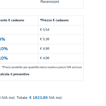
Recensioni
conto € cadauno
*Prezzo € cadauno
€ 5,54
3%
€ 5,38
10%
€ 4,98
10%
€ 4,98
*Prezzi prodotto per quantità merce neutra e prezzi IVA esclusa
alcola il preventivo
8
IVA incl.
Totale:
€ 1823,89
IVA incl.