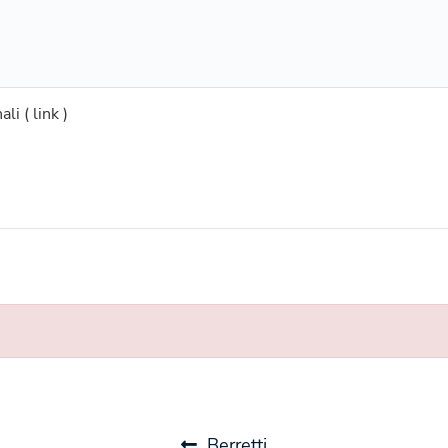
ali (
link
)
Berretti