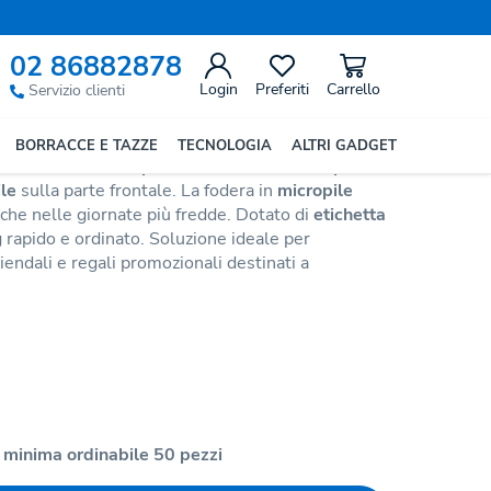
Precedente
Successivo
02 86882878
a Con Patch Bianca
Login
Preferiti
Carrello
Servizio clienti
BORRACCE E TAZZE
TECNOLOGIA
ALTRI GADGET
trato
, realizzato in
poliestere riciclato
, con
patch
ile
sulla parte frontale. La fodera in
micropile
che nelle giornate più fredde. Dotato di
etichetta
 rapido e ordinato. Soluzione ideale per
endali e regali promozionali destinati a
 minima ordinabile 50 pezzi