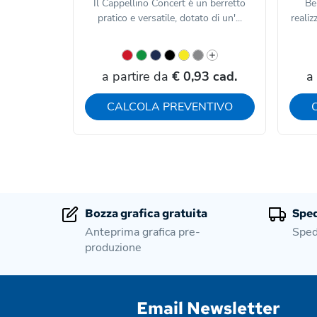
Il Cappellino Concert è un berretto
Be
pratico e versatile, dotato di un'...
realiz
a partire da
€ 0,93 cad.
a
CALCOLA PREVENTIVO
Bozza grafica gratuita
Sped
Anteprima grafica pre-
Sped
produzione
Email Newsletter