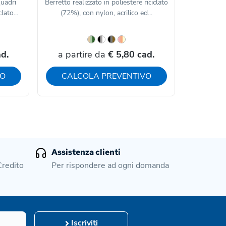
quadri
Berretto realizzato in poliestere riciclato
Il Cappello
lato...
(72%), con nylon, acrilico ed...
realizzato
d.
a partire da
€ 5,80 cad.
a par
VO
CALCOLA PREVENTIVO
CAL
Assistenza clienti
Credito
Per rispondere ad ogni domanda
Iscriviti