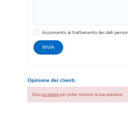
Acconsento al trattamento dei dati person
INVIA
Opinione dei clienti
Devi
accedere
per poter scrivere la tua opinione.