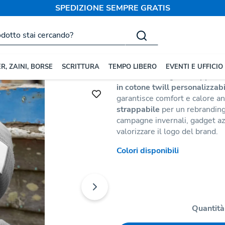
SPEDIZIONE SEMPRE GRATIS
Berretti
Berretto in Magli
Codice:
183459
R, ZAINI, BORSE
SCRITTURA
TEMPO LIBERO
EVENTI E UFFICIO
Berretto in maglia a
doppio s
in cotone twill personalizzab
garantisce comfort e calore an
strappabile
per un rebranding
campagne invernali, gadget azi
valorizzare il logo del brand.
Colori disponibili
Quantità