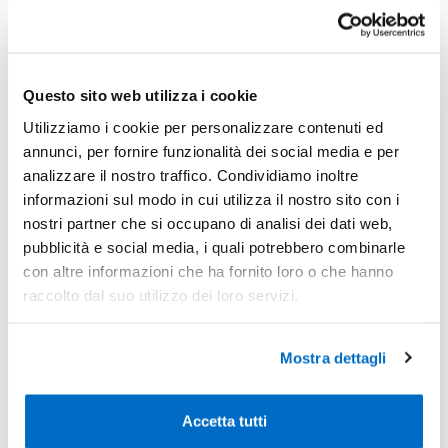
-
Pezzi 50
€ 5,48
-3%
Pezzi 100
€ 5,32
Questo sito web utilizza i cookie
-10%
Pezzi 300
€ 4,93
Utilizziamo i cookie per personalizzare contenuti ed
-10%
annunci, per fornire funzionalità dei social media e per
Pezzi 500
€ 4,93
analizzare il nostro traffico. Condividiamo inoltre
*Prezzi prodotto per quantità merce neutra e prezzi IVA esc
informazioni sul modo in cui utilizza il nostro sito con i
Non trovi la quantità in tabella?
Calcola il preventivo
nostri partner che si occupano di analisi dei dati web,
pubblicità e social media, i quali potrebbero combinarle
con altre informazioni che ha fornito loro o che hanno
Quantità consigliata
raccolto dal suo utilizzo dei loro servizi.
300pz.
Prezzo unitario:
€ 6,02
IVA incl.
Totale:
€ 1805,44
IVA incl.
Mostra dettagli
Condividi
Accetta tutti