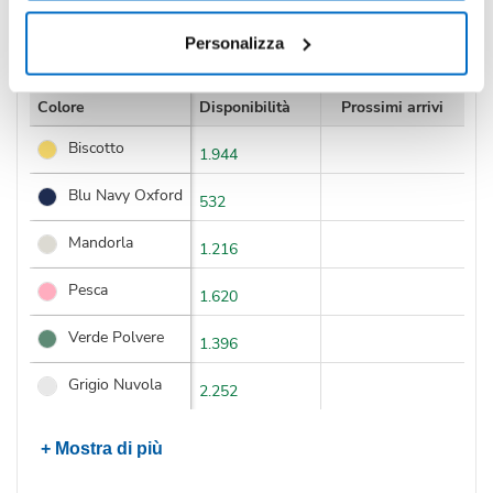
Disponibilità
Personalizza
Colore
Disponibilità
Prossimi arrivi
Biscotto
1.944
Blu Navy Oxford
532
Mandorla
1.216
Pesca
1.620
Verde Polvere
1.396
Grigio Nuvola
2.252
+ Mostra di più