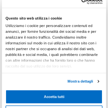
-3%
Pezzi 100
€ 4,94
-10%
Pezzi 300
€ 4,57
Questo sito web utilizza i cookie
-10%
Pezzi 500
€ 4,57
Utilizziamo i cookie per personalizzare contenuti ed
*Prezzi prodotto per quantità merce neutra e prezzi IVA esc
annunci, per fornire funzionalità dei social media e per
Non trovi la quantità in tabella?
Calcola il preventivo
analizzare il nostro traffico. Condividiamo inoltre
informazioni sul modo in cui utilizza il nostro sito con i
nostri partner che si occupano di analisi dei dati web,
Quantità consigliata
pubblicità e social media, i quali potrebbero combinarle
300pz.
Prezzo unitario:
€ 5,58
IVA incl.
Totale:
€ 1674,01
con altre informazioni che ha fornito loro o che hanno
IVA incl.
raccolto dal suo utilizzo dei loro servizi.
Condividi
Mostra dettagli
Accetta tutti
Disponibilità