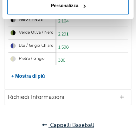
Personalizza
Colore
Disponibilità
Prossimi arrivi
Nero / Pietra
2.104
Verde Oliva / Nero
2.291
Blu / Grigio Chiaro
1.598
Pietra / Grigio
380
+ Mostra di più
Richiedi Informazioni
Cappelli Baseball