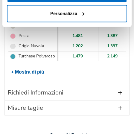
Colore
Disponibilità
Personalizza
6-12 mesi
12-24
Mandorla
1.462
1.856
Pesca
1.481
1.387
Grigio Nuvola
1.202
1.397
Turchese Polveroso
1.479
2.149
+ Mostra di più
Richiedi Informazioni
Misure taglie