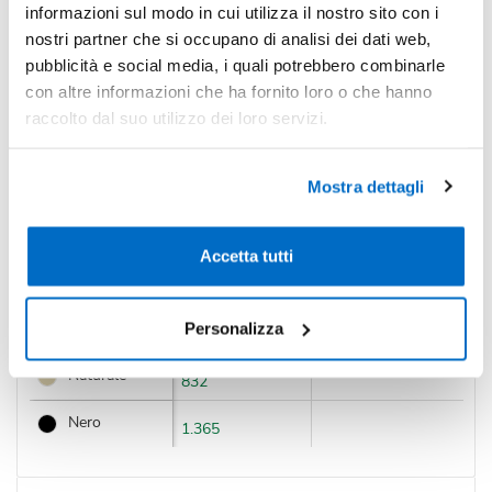
informazioni sul modo in cui utilizza il nostro sito con i
nostri partner che si occupano di analisi dei dati web,
Quantità consigliata
pubblicità e social media, i quali potrebbero combinarle
300pz.
Prezzo unitario:
€ 5,32
IVA incl.
Totale:
€ 1596,13
con altre informazioni che ha fornito loro o che hanno
IVA incl.
raccolto dal suo utilizzo dei loro servizi.
Condividi
Mostra dettagli
Disponibilità
Accetta tutti
Personalizza
Colore
Disponibilità
Prossimi arrivi
Naturale
832
Nero
1.365