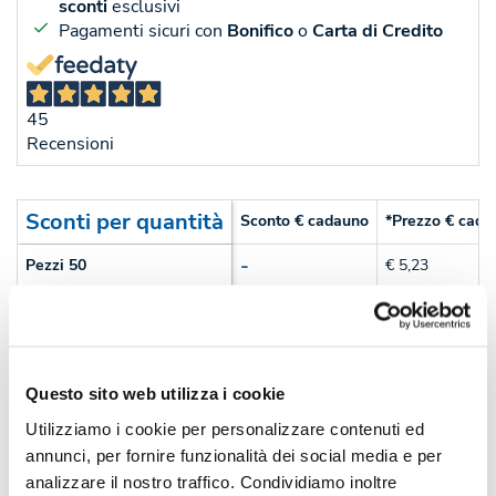
sconti
esclusivi
Pagamenti sicuri con
Bonifico
o
Carta di Credito
45
Recensioni
Sconti per quantità
Sconto € cadauno
*Prezzo € cada
-
Pezzi 50
€ 5,23
-7%
Pezzi 100
€ 4,86
-17%
Pezzi 300
€ 4,36
Questo sito web utilizza i cookie
-21%
Pezzi 500
€ 4,11
Utilizziamo i cookie per personalizzare contenuti ed
*Prezzi prodotto per quantità merce neutra e prezzi IVA esc
annunci, per fornire funzionalità dei social media e per
Non trovi la quantità in tabella?
Calcola il preventivo
analizzare il nostro traffico. Condividiamo inoltre