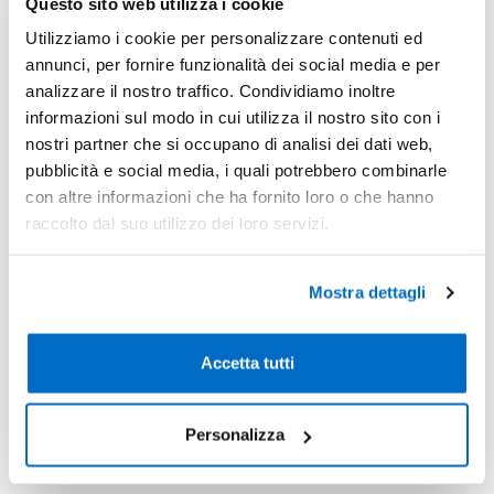
Questo sito web utilizza i cookie
-
Pezzi 20
€ 8,78
Utilizziamo i cookie per personalizzare contenuti ed
annunci, per fornire funzionalità dei social media e per
-7%
Pezzi 50
€ 8,13
analizzare il nostro traffico. Condividiamo inoltre
informazioni sul modo in cui utilizza il nostro sito con i
-16%
Pezzi 100
€ 7,39
nostri partner che si occupano di analisi dei dati web,
-25%
Pezzi 300
€ 6,56
pubblicità e social media, i quali potrebbero combinarle
con altre informazioni che ha fornito loro o che hanno
*Prezzi prodotto per quantità merce neutra e prezzi IVA esc
raccolto dal suo utilizzo dei loro servizi.
Non trovi la quantità in tabella?
Calcola il preventivo
Mostra dettagli
Quantità consigliata
100pz.
Prezzo unitario:
€ 9,02
IVA incl.
Totale:
€ 901,82
Accetta tutti
IVA incl.
Personalizza
Condividi