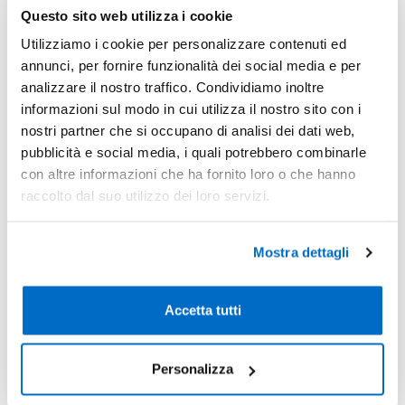
-
Pezzi 50
€ 1,89
Questo sito web utilizza i cookie
-22%
Utilizziamo i cookie per personalizzare contenuti ed
Pezzi 100
€ 1,48
annunci, per fornire funzionalità dei social media e per
-36%
Pezzi 500
€ 1,21
analizzare il nostro traffico. Condividiamo inoltre
informazioni sul modo in cui utilizza il nostro sito con i
-41%
Pezzi 1000
€ 1,12
nostri partner che si occupano di analisi dei dati web,
pubblicità e social media, i quali potrebbero combinarle
*Prezzi prodotto per quantità merce neutra e prezzi IVA esc
con altre informazioni che ha fornito loro o che hanno
Non trovi la quantità in tabella?
Calcola il preventivo
raccolto dal suo utilizzo dei loro servizi.
Quantità consigliata
Mostra dettagli
500pz.
Prezzo unitario:
€ 1,47
IVA incl.
Totale:
€ 736,88
IVA incl.
Accetta tutti
Condividi
Personalizza