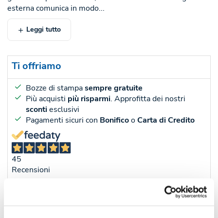
esterna comunica in modo...
Leggi tutto
Ti offriamo
Bozze di stampa
sempre gratuite
Più acquisti
più risparmi
. Approfitta dei nostri
sconti
esclusivi
Pagamenti sicuri con
Bonifico
o
Carta di Credito
45
Recensioni
Sconti per quantità
Sconto € cadauno
*Prezzo € cada