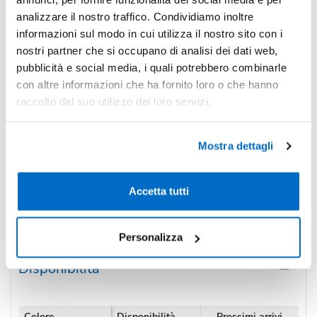
-13%
Pezzi 300
€ 3,88
analizzare il nostro traffico. Condividiamo inoltre
informazioni sul modo in cui utilizza il nostro sito con i
-17%
Pezzi 500
€ 3,72
nostri partner che si occupano di analisi dei dati web,
*Prezzi prodotto per quantità merce neutra e prezzi IVA esc
pubblicità e social media, i quali potrebbero combinarle
con altre informazioni che ha fornito loro o che hanno
Non trovi la quantità in tabella?
Calcola il preventivo
raccolto dal suo utilizzo dei loro servizi.
Quantità consigliata
Mostra dettagli
300pz.
Prezzo unitario:
€ 4,74
IVA incl.
Totale:
€ 1421,40
IVA incl.
Accetta tutti
Condividi
Personalizza
Disponibilità
Colore
Disponibilità
Prossimi arrivi