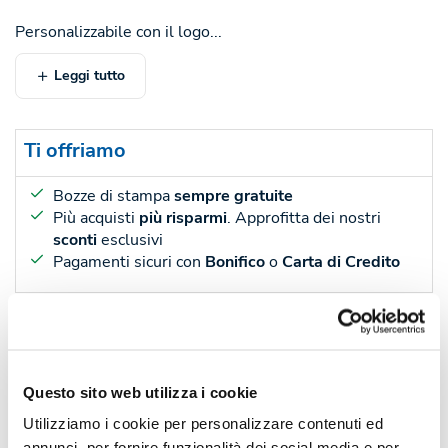
Personalizzabile con il logo...
Leggi tutto
Ti offriamo
Bozze di stampa
sempre gratuite
Più acquisti
più risparmi
. Approfitta dei nostri
sconti
esclusivi
Pagamenti sicuri con
Bonifico
o
Carta di Credito
Sconti per quantità
Sconto € cadauno
*Prezzo € cada
-
Pezzi 50
€ 4,47
Questo sito web utilizza i cookie
-7%
Pezzi 100
€ 4,15
Utilizziamo i cookie per personalizzare contenuti ed
annunci, per fornire funzionalità dei social media e per