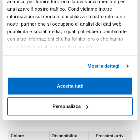
-3%
Pezzi 100
€ 5,53
annunci, per fornire funzionalità dei social media e per
analizzare il nostro traffico. Condividiamo inoltre
-11%
Pezzi 300
€ 5,03
informazioni sul modo in cui utilizza il nostro sito con i
nostri partner che si occupano di analisi dei dati web,
*Prezzi prodotto per quantità merce neutra e prezzi IVA esc
pubblicità e social media, i quali potrebbero combinarle
Non trovi la quantità in tabella?
Calcola il preventivo
con altre informazioni che ha fornito loro o che hanno
raccolto dal suo utilizzo dei loro servizi.
Quantità consigliata
100pz.
Prezzo unitario:
€ 6,75
IVA incl.
Totale:
€ 674,68
Mostra dettagli
IVA incl.
Accetta tutti
Condividi
Personalizza
Disponibilità
Colore
Disponibilità
Prossimi arrivi