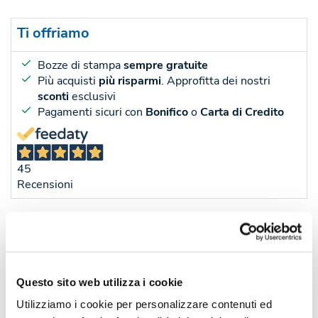
Ti offriamo
Bozze di stampa
sempre gratuite
Più acquisti
più risparmi
. Approfitta dei nostri
sconti
esclusivi
Pagamenti sicuri con
Bonifico
o
Carta di Credito
45
Recensioni
Sconti per quantità
Sconto € cadauno
*Prezzo € cada
-
Pezzi 50
€ 3,64
Questo sito web utilizza i cookie
-15%
Pezzi 100
€ 3,10
Utilizziamo i cookie per personalizzare contenuti ed