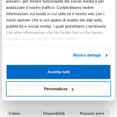
-23%
Pezzi 500
€ 2,79
annunci, per fornire funzionalità dei social media e per
analizzare il nostro traffico. Condividiamo inoltre
-28%
Pezzi 1000
€ 2,63
informazioni sul modo in cui utilizza il nostro sito con i
nostri partner che si occupano di analisi dei dati web,
*Prezzi prodotto per quantità merce neutra e prezzi IVA esc
pubblicità e social media, i quali potrebbero combinarle
Non trovi la quantità in tabella?
Calcola il preventivo
con altre informazioni che ha fornito loro o che hanno
raccolto dal suo utilizzo dei loro servizi.
Quantità consigliata
500pz.
Prezzo unitario:
€ 3,40
IVA incl.
Totale:
€ 1699,70
Mostra dettagli
IVA incl.
Accetta tutti
Condividi
Personalizza
Disponibilità
Colore
Disponibilità
Prossimi arrivi