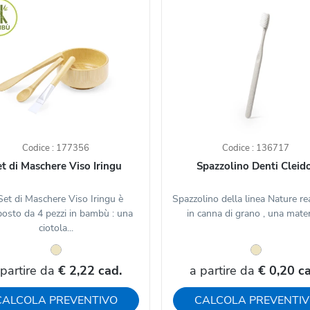
Codice : 177356
Codice : 136717
t di Maschere Viso Iringu
Spazzolino Denti Cleid
 Set di Maschere Viso Iringu è
Spazzolino della linea Nature re
osto da 4 pezzi in bambù : una
in canna di grano , una materi
ciotola...
 partire da
€ 2,22 cad.
a partire da
€ 0,20 ca
CALCOLA PREVENTIVO
CALCOLA PREVENTI