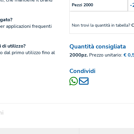
ti, che mantiene il brand
-
Pezzi 2000
ngato?
Non trovi la quantità in tabella?
C
er applicazioni frequenti
Quantità consigliata
 di utilizzo?
to dal primo utilizzo fino al
2000pz.
Prezzo unitario:
€ 0,
Condividi
ni