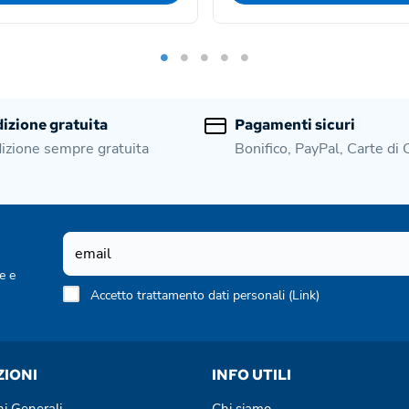
izione gratuita
Pagamenti sicuri
izione sempre gratuita
Bonifico, PayPal, Carte di 
e e
Accetto trattamento dati personali (
Link
)
ZIONI
INFO UTILI
ni Generali
Chi siamo