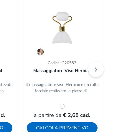
Codice : 220582
ol
Massaggiatore Viso Herbiax
Spugn
alizzato
Il massaggiatore viso Herbiax è un rullo
La Spugna p
a...
facciale realizzato in pietra di...
in PU , ma
d.
a partire da
€ 2,68 cad.
a par
VO
CALCOLA PREVENTIVO
CAL