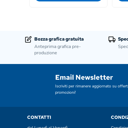
Bozza grafica gratuita
Sped
Anteprima grafica pre-
Sped
produzione
Email Newsletter
Iscriviti per rimanere aggiornato su offert
promozioni!
CONTATTI
CONDI
dal Lunedì al Venerdì
Condizio