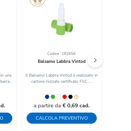
Codice : 182656
Balsamo Labbra Vintod
Bal
 in una
Il Balsamo Labbra Vintod è realizzato in
Il Balsamo 
barra...
cartone riciclato certificato FSC ,...
linea nat
d.
a partire da
€ 0,69 cad.
a par
VO
CALCOLA PREVENTIVO
CAL