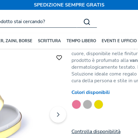
SPEDIZIONE SEMPRE GRATIS
o di Cacao
Balsamo Labbra 
Codice:
177370
R, ZAINI, BORSE
SCRITTURA
TEMPO LIBERO
EVENTI E UFFICIO
Il Balsamo Labbra Mushu si pr
cuore, disponibile nelle finitu
prodotto è profumato alla
van
dermatologicamente testato. Il 
Soluzione ideale come regalo 
cura della persona e stile in u
Colori disponibili
Controlla disponibilità