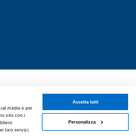
Accetta tutti
cial media e per
ro sito con i
Personalizza
rebbero
i loro servizi.