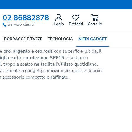
Precedente
Successivo
02 86882878
Mushu
Login
Preferiti
Carrello
Servizio clienti
BORRACCE E TAZZE
TECNOLOGIA
ALTRI GADGET
esenta in un'elegante confezione a forma di
re
oro, argento e oro rosa
con superficie lucida. Il
iglia
e offre
protezione SPF15
, risultando
tappo a scatto ne facilita l'utilizzo quotidiano.
aziendale o gadget promozionale, capace di unire
n accessorio compatto e raffinato.