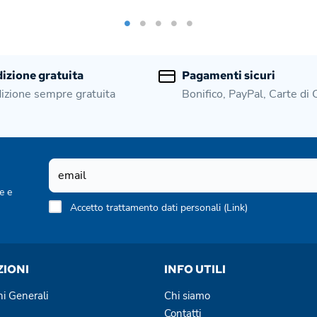
izione gratuita
Pagamenti sicuri
izione sempre gratuita
Bonifico, PayPal, Carte di 
e e
Accetto trattamento dati personali (
Link
)
ZIONI
INFO UTILI
ni Generali
Chi siamo
Contatti