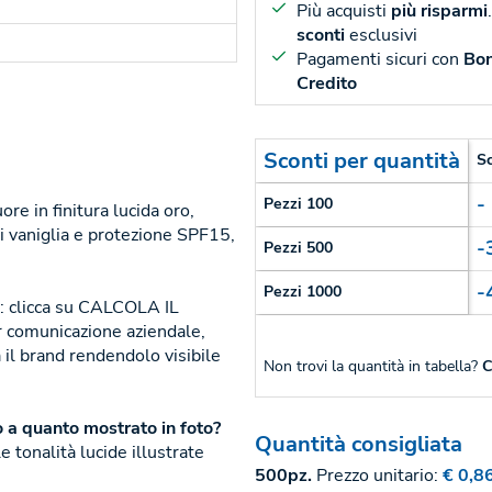
Più acquisti
più risparmi
sconti
esclusivi
Pagamenti sicuri con
Bon
Credito
Sconti per quantità
S
-
Pezzi 100
re in finitura lucida oro,
i vaniglia e protezione SPF15,
-
Pezzi 500
-
Pezzi 1000
ta: clicca su CALCOLA IL
 comunicazione aziendale,
 il brand rendendolo visibile
Non trovi la quantità in tabella?
C
o a quanto mostrato in foto?
Quantità consigliata
e tonalità lucide illustrate
500pz.
Prezzo unitario:
€ 0,8