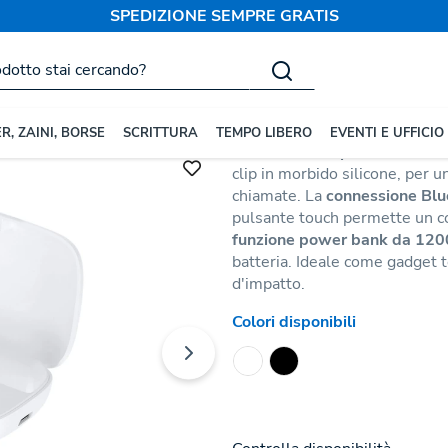
SPEDIZIONE SEMPRE GRATIS
llulare e Tablet
Auricolari e Cuffie
Auricolari Power
Codice:
182793
R, ZAINI, BORSE
SCRITTURA
TEMPO LIBERO
EVENTI E UFFICIO
Gli auricolari
Open Ear
Haxel o
clip in morbido silicone, per 
chiamate. La
connessione Blu
pulsante touch permette un con
funzione power bank da 12
batteria. Ideale come gadget 
d'impatto.
Colori disponibili