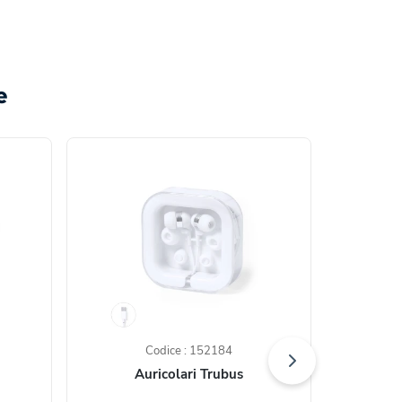
e
Codice : 152184
Auricolari Trubus
Auricolari