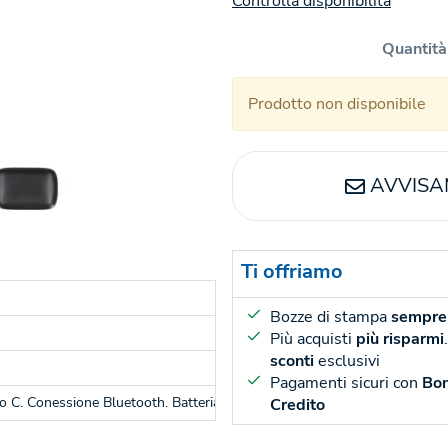
Controlla disponibilità
Quantità
Prodotto non disponibile
AVVISA
Ti offriamo
Bozze di stampa
sempre 
Più acquisti
più risparmi
sconti
esclusivi
Pagamenti sicuri con
Bon
 C. Conessione Bluetooth. Batteria 30 mAh
Credito