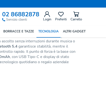
Precedente
Successivo
02 86882878
 Bank Haxel
Login
Preferiti
Carrello
Servizio clienti
BORRACCE E TAZZE
TECNOLOGIA
ALTRI GADGET
ffrono una vestibilità confortevole grazie alla
un ascolto senza interruzioni durante musica o
etooth 5.4
garantisce stabilità, mentre il
trollo rapido. Il punto di forza è la base con
00mAh
, con USB Tipo-C e display di stato
tecnologico quotidiano o regalo aziendale