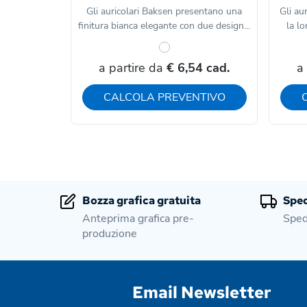
Gli auricolari Baksen presentano una
Gli au
finitura bianca elegante con due design...
la lo
a partire da
€ 6,54 cad.
a
CALCOLA PREVENTIVO
Bozza grafica gratuita
Sped
Anteprima grafica pre-
Sped
produzione
Email Newsletter