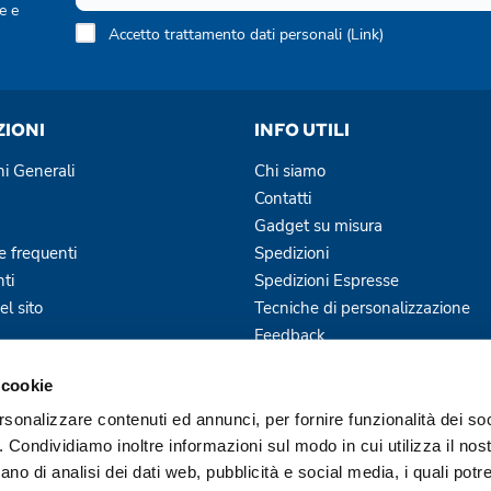
e e
Accetto trattamento dati personali (
Link
)
ZIONI
INFO UTILI
ni Generali
Chi siamo
Contatti
Gadget su misura
 frequenti
Spedizioni
ti
Spedizioni Espresse
l sito
Tecniche di personalizzazione
Feedback
Blog
 cookie
Servizi Offerti
rsonalizzare contenuti ed annunci, per fornire funzionalità dei so
o. Condividiamo inoltre informazioni sul modo in cui utilizza il nost
ano di analisi dei dati web, pubblicità e social media, i quali pot