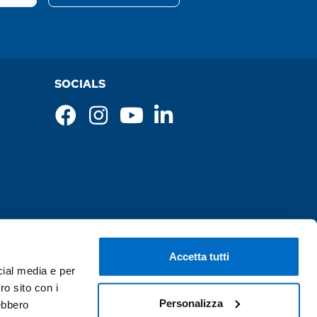
SOCIALS
Accetta tutti
cial media e per
ro sito con i
Personalizza
rebbero