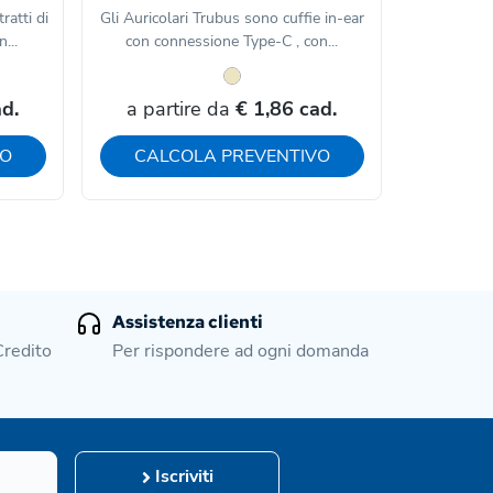
ratti di
Gli Auricolari Trubus sono cuffie in-ear
Auricolari B
...
con connessione Type-C , con...
ABS , dota
d.
a partire da
€ 1,86 cad.
a part
VO
CALCOLA PREVENTIVO
CAL
Assistenza clienti
Credito
Per rispondere ad ogni domanda
Iscriviti