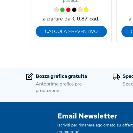
plastica...
a partire da
€ 0,87 cad.
a
CALCOLA PREVENTIVO
Bozza grafica gratuita
Sped
Anteprima grafica pre-
Sped
produzione
Email Newsletter
Iscriviti per rimanere aggiornato su offert
promozioni!