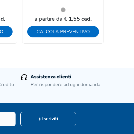
d.
a partire da
€ 1,55 cad.
a par
VO
CALCOLA PREVENTIVO
CAL
Assistenza clienti
Credito
Per rispondere ad ogni domanda
Iscriviti