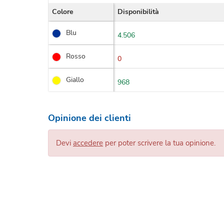
Colore
Disponibilità
Blu
4.506
Rosso
0
Giallo
968
Opinione dei clienti
Devi
accedere
per poter scrivere la tua opinione.