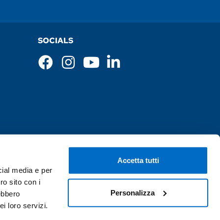
SOCIALS
Accetta tutti
cial media e per
ro sito con i
Personalizza
rebbero
i loro servizi.