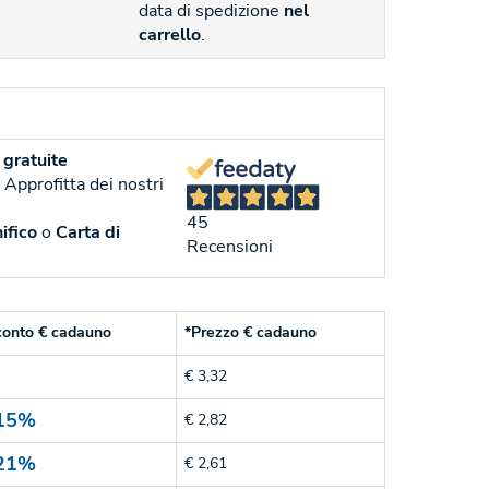
data di spedizione
nel
carrello
.
gratuite
. Approfitta dei nostri
45
ifico
o
Carta di
Recensioni
conto € cadauno
*Prezzo € cadauno
€ 3,32
15%
€ 2,82
21%
€ 2,61