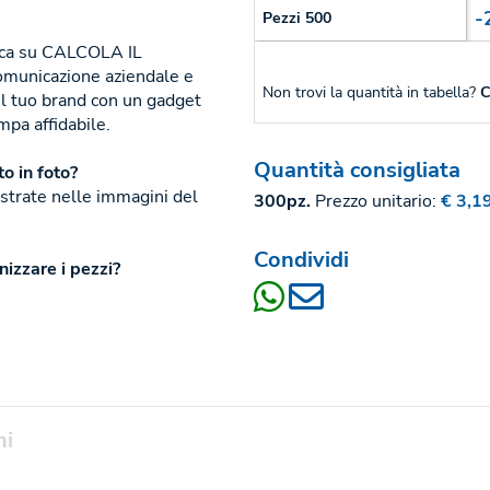
.
-
Pezzi 500
licca su CALCOLA IL
omunicazione aziendale e
Non trovi la quantità in tabella?
C
 il tuo brand con un gadget
mpa affidabile.
Quantità consigliata
o in foto?
mostrate nelle immagini del
300pz.
Prezzo unitario:
€ 3,1
Condividi
nizzare i pezzi?
ni