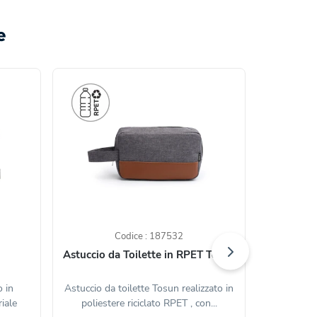
e
Codice : 187532
Astuccio da Toilette in RPET Tosun
A
o in
Astuccio da toilette Tosun realizzato in
Astuccio nat
iale
poliestere riciclato RPET , con...
tessuto d