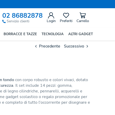
02 86882878
Login
Preferiti
Carrello
Servizio clienti
BORRACCE E TAZZE
TECNOLOGIA
ALTRI GADGET
Precedente
Successivo
n tondo
con corpo robusto e colori vivaci, dotato
icurezza
. Il set include 14 pezzi: gomma,
 di legno cilindriche, pennarelli, acquerelli e
me gadget scolastico o regalo promozionale per
e e completo di tutto l'occorrente per disegnare e