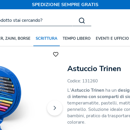
SPEDIZIONE SEMPRE GRATIS
R, ZAINI, BORSE
SCRITTURA
TEMPO LIBERO
EVENTI E UFFICIO
tucci
Astuccio Trinen
Codice:
131260
L'
Astuccio Trinen
ha un
desig
di
interno con scomparti di s
temperamatite, pastelli, matite
pennello. Soluzione ideale co
bambini, pratico da trasportar
colorare.