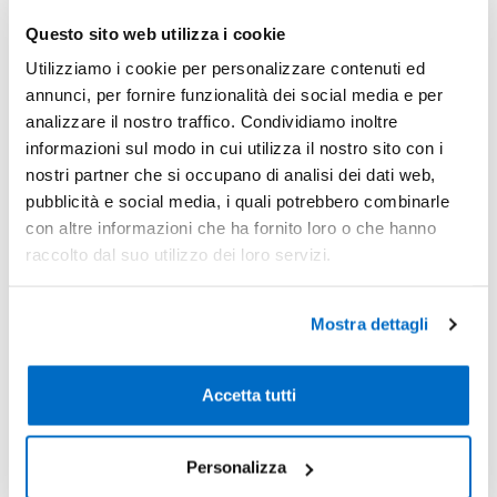
Sconti per quantità
Sconto € cadauno
*Prezzo € cada
Questo sito web utilizza i cookie
Utilizziamo i cookie per personalizzare contenuti ed
-
Pezzi 20
€ 10,10
annunci, per fornire funzionalità dei social media e per
-10%
Pezzi 50
€ 9,06
analizzare il nostro traffico. Condividiamo inoltre
informazioni sul modo in cui utilizza il nostro sito con i
-15%
Pezzi 100
€ 8,59
nostri partner che si occupano di analisi dei dati web,
pubblicità e social media, i quali potrebbero combinarle
-22%
Pezzi 300
€ 7,89
con altre informazioni che ha fornito loro o che hanno
*Prezzi prodotto per quantità merce neutra e prezzi IVA esc
raccolto dal suo utilizzo dei loro servizi.
Non trovi la quantità in tabella?
Calcola il preventivo
Mostra dettagli
Quantità consigliata
100pz.
Prezzo unitario:
€ 10,48
IVA incl.
Totale:
€
Accetta tutti
1048,15
IVA incl.
Personalizza
Condividi