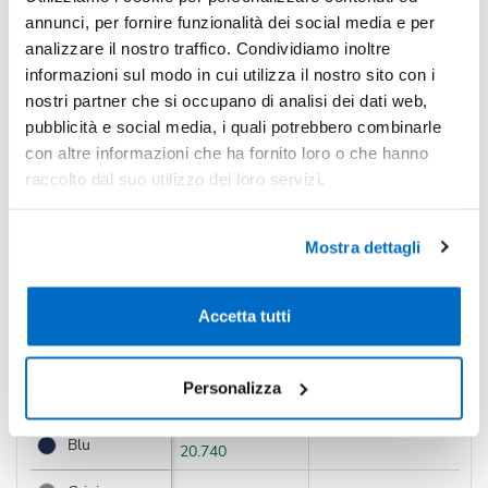
*Prezzi prodotto per quantità merce neutra e prezzi IVA esc
annunci, per fornire funzionalità dei social media e per
analizzare il nostro traffico. Condividiamo inoltre
Non trovi la quantità in tabella?
Calcola il preventivo
informazioni sul modo in cui utilizza il nostro sito con i
nostri partner che si occupano di analisi dei dati web,
Quantità consigliata
pubblicità e social media, i quali potrebbero combinarle
con altre informazioni che ha fornito loro o che hanno
1000pz.
Prezzo unitario:
€ 0,29
IVA incl.
Totale:
€ 285,85
raccolto dal suo utilizzo dei loro servizi.
IVA incl.
Condividi
Mostra dettagli
Accetta tutti
Disponibilità
Personalizza
Colore
Disponibilità
Prossimi arrivi
Blu
20.740