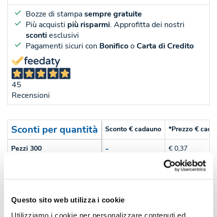
Bozze di stampa
sempre gratuite
Più acquisti
più risparmi
. Approfitta dei nostri
sconti
esclusivi
Pagamenti sicuri con
Bonifico
o
Carta di Credito
45
Recensioni
Sconti per quantità
Sconto € cadauno
*Prezzo € cada
-
Pezzi 300
€ 0,37
-27%
Pezzi 500
€ 0,27
-37%
Pezzi 1000
€ 0,23
Questo sito web utilizza i cookie
-39%
Pezzi 3000
€ 0,22
Utilizziamo i cookie per personalizzare contenuti ed