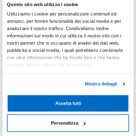
Sconti per quantità
Sconto € cadauno
*Prezzo € cada
Questo sito web utilizza i cookie
Utilizziamo i cookie per personalizzare contenuti ed
-
Pezzi 100
€ 1,35
annunci, per fornire funzionalità dei social media e per
-32%
Pezzi 500
€ 0,91
analizzare il nostro traffico. Condividiamo inoltre
informazioni sul modo in cui utilizza il nostro sito con i
-36%
Pezzi 1000
€ 0,87
nostri partner che si occupano di analisi dei dati web,
pubblicità e social media, i quali potrebbero combinarle
-38%
Pezzi 2000
€ 0,83
con altre informazioni che ha fornito loro o che hanno
*Prezzi prodotto per quantità merce neutra e prezzi IVA esc
raccolto dal suo utilizzo dei loro servizi.
Non trovi la quantità in tabella?
Calcola il preventivo
Mostra dettagli
Quantità consigliata
1000pz.
Prezzo unitario:
€ 1,06
IVA incl.
Totale:
€
Accetta tutti
1056,28
IVA incl.
Personalizza
Condividi