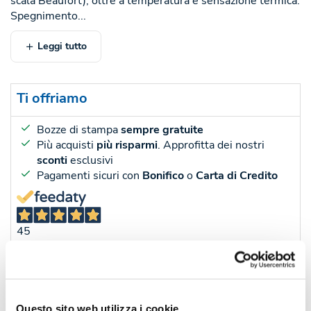
scala Beaufort), oltre a temperatura e sensazione termica.
Spegnimento...
Leggi tutto
Ti offriamo
Bozze di stampa
sempre gratuite
Più acquisti
più risparmi
. Approfitta dei nostri
sconti
esclusivi
Pagamenti sicuri con
Bonifico
o
Carta di Credito
45
Recensioni
Sconti per quantità
Sconto € cadauno
*Prezzo € cada
Questo sito web utilizza i cookie