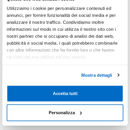
-
Pezzi 10
€ 25,67
Utilizziamo i cookie per personalizzare contenuti ed
annunci, per fornire funzionalità dei social media e per
-7%
Pezzi 20
€ 23,84
analizzare il nostro traffico. Condividiamo inoltre
-13%
Pezzi 50
€ 22,31
informazioni sul modo in cui utilizza il nostro sito con i
nostri partner che si occupano di analisi dei dati web,
-19%
Pezzi 100
€ 20,78
pubblicità e social media, i quali potrebbero combinarle
con altre informazioni che ha fornito loro o che hanno
*Prezzi prodotto per quantità merce neutra e prezzi IVA esc
raccolto dal suo utilizzo dei loro servizi.
Non trovi la quantità in tabella?
Calcola il preventivo
Mostra dettagli
Quantità consigliata
50pz.
Prezzo unitario:
€ 27,22
IVA incl.
Totale:
€ 1360,84
Accetta tutti
IVA incl.
Condividi
Personalizza