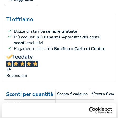
Ti offriamo
Bozze di stampa
sempre gratuite
Più acquisti
più risparmi
. Approfitta dei nostri
sconti
esclusivi
Pagamenti sicuri con
Bonifico
o
Carta di Credito
45
Recensioni
Sconti per quantità
Sconto € cadauno
*Prezzo € cada
-
Pezzi 50
€ 0,85
-
Pezzi 100
€ 0,85