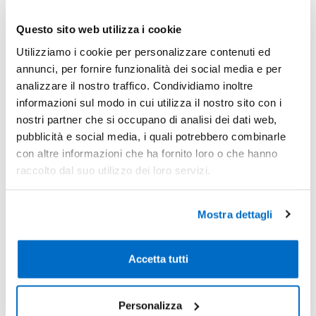
-40%
Pezzi 500
€ 0,51
Questo sito web utilizza i cookie
-44%
Pezzi 1000
€ 0,48
Utilizziamo i cookie per personalizzare contenuti ed
annunci, per fornire funzionalità dei social media e per
*Prezzi prodotto per quantità merce neutra e prezzi IVA esc
analizzare il nostro traffico. Condividiamo inoltre
Non trovi la quantità in tabella?
Calcola il preventivo
informazioni sul modo in cui utilizza il nostro sito con i
nostri partner che si occupano di analisi dei dati web,
pubblicità e social media, i quali potrebbero combinarle
Quantità consigliata
con altre informazioni che ha fornito loro o che hanno
500pz.
Prezzo unitario:
€ 0,63
IVA incl.
Totale:
€ 312,56
raccolto dal suo utilizzo dei loro servizi.
IVA incl.
Mostra dettagli
Condividi
Accetta tutti
Disponibilità
Personalizza