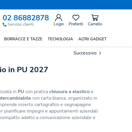
02 86882878
Login
Preferiti
Carrello
Servizio clienti
BORRACCE E TAZZE
TECNOLOGIA
ALTRI GADGET
Successivo
io in PU 2027
izzata in
PU
con pratica
chiusura a elastico
e
ntercambiabile
con carta bianca, organizzato in
mprende inserto cartografico e segnapagine.
er pianificare impegni e appuntamenti aziendali
 compatto adatto a comunicazione aziendale e