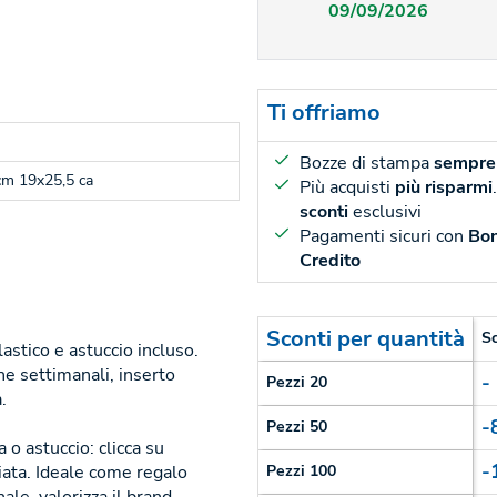
09/09/2026
Ti offriamo
Bozze di stampa
sempre 
cm 19x25,5 ca
Più acquisti
più risparmi
sconti
esclusivi
Pagamenti sicuri con
Bon
Credito
Sconti per quantità
S
astico e astuccio incluso.
ne settimanali, inserto
-
Pezzi 20
.
-
Pezzi 50
 o astuccio: clicca su
-
ta. Ideale come regalo
Pezzi 100