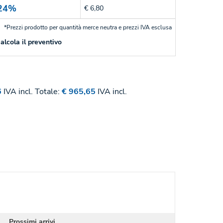
24%
€ 6,80
*Prezzi prodotto per quantità merce neutra e prezzi IVA esclusa
alcola il preventivo
6
IVA incl.
Totale:
€ 965,65
IVA incl.
Prossimi arrivi