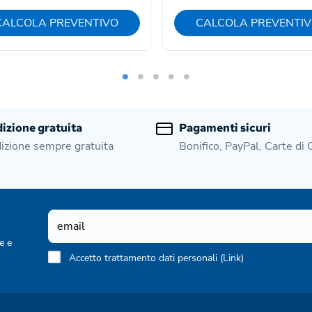
CALCOLA PREVENTIVO
CALCOLA PREVENTI
izione gratuita
Pagamenti sicuri
izione sempre gratuita
Bonifico, PayPal, Carte di 
e e
Accetto trattamento dati personali (
Link
)