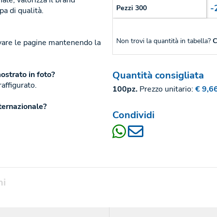
le, valorizza il brand
-
Pezzi 300
a di qualità.
Non trovi la quantità in tabella?
C
ovare le pagine mantenendo la
Quantità consigliata
ostrato in foto?
raffigurato.
100pz.
Prezzo unitario:
€ 9,6
nternazionale?
Condividi
ni