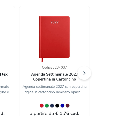
Codice : 234037
Flex
Agenda Settimanale 2027
Agenda 
Copertina in Cartoncino
ormato
Agenda settimanale 2027 con copertina
Agenda set
ine e...
rigida in cartoncino laminato opaco ,...
in PU ,
d.
a partire da
€ 1,76 cad.
a par