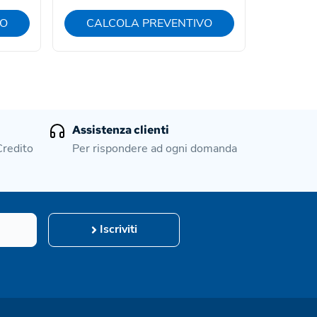
VO
CALCOLA PREVENTIVO
CAL
Assistenza clienti
Credito
Per rispondere ad ogni domanda
Iscriviti