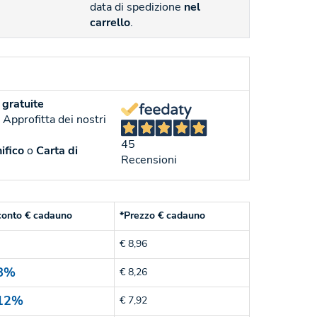
data di spedizione
nel
carrello
.
gratuite
. Approfitta dei nostri
45
ifico
o
Carta di
Recensioni
conto € cadauno
*Prezzo € cadauno
€ 8,96
8%
€ 8,26
12%
€ 7,92