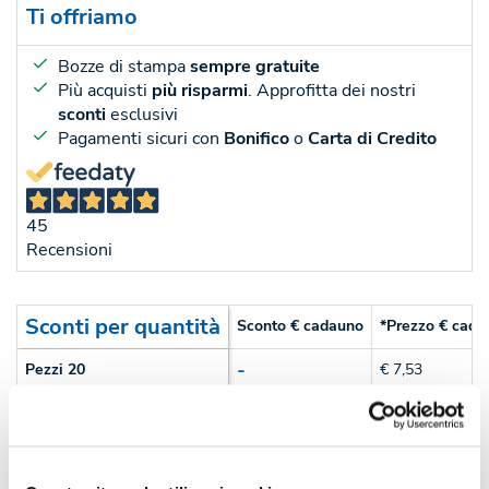
Ti offriamo
Bozze di stampa
sempre gratuite
Più acquisti
più risparmi
. Approfitta dei nostri
sconti
esclusivi
Pagamenti sicuri con
Bonifico
o
Carta di Credito
45
Recensioni
Sconti per quantità
Sconto € cadauno
*Prezzo € cada
-
Pezzi 20
€ 7,53
-10%
Pezzi 50
€ 6,77
-14%
Pezzi 100
€ 6,48