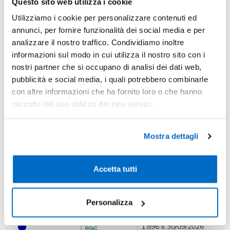
Questo sito web utilizza i cookie
-23%
Pezzi 300
€ 5,81
Utilizziamo i cookie per personalizzare contenuti ed
*Prezzi prodotto per quantità merce neutra e prezzi IVA esc
annunci, per fornire funzionalità dei social media e per
Non trovi la quantità in tabella?
Calcola il preventivo
analizzare il nostro traffico. Condividiamo inoltre
informazioni sul modo in cui utilizza il nostro sito con i
nostri partner che si occupano di analisi dei dati web,
Quantità consigliata
pubblicità e social media, i quali potrebbero combinarle
100pz.
Prezzo unitario:
€ 7,91
IVA incl.
Totale:
€ 790,61
con altre informazioni che ha fornito loro o che hanno
IVA incl.
raccolto dal suo utilizzo dei loro servizi.
Condividi
Mostra dettagli
Accetta tutti
Disponibilità
Personalizza
Colore
Disponibilità
Prossimi arrivi
1.896 il 30/09/2026
896