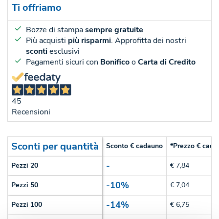
Ti offriamo
Bozze di stampa
sempre gratuite
Più acquisti
più risparmi
. Approfitta dei nostri
sconti
esclusivi
Pagamenti sicuri con
Bonifico
o
Carta di Credito
45
Recensioni
Sconti per quantità
Sconto € cadauno
*Prezzo € cada
-
Pezzi 20
€ 7,84
-10%
Pezzi 50
€ 7,04
-14%
Pezzi 100
€ 6,75