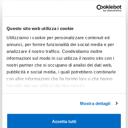
-23%
Pezzi 300
€ 6,05
*Prezzi prodotto per quantità merce neutra e prezzi IVA esc
Non trovi la quantità in tabella?
Calcola il preventivo
Questo sito web utilizza i cookie
Utilizziamo i cookie per personalizzare contenuti ed
Quantità consigliata
annunci, per fornire funzionalità dei social media e per
100pz.
Prezzo unitario:
€ 8,23
IVA incl.
Totale:
€ 822,96
analizzare il nostro traffico. Condividiamo inoltre
IVA incl.
informazioni sul modo in cui utilizza il nostro sito con i
nostri partner che si occupano di analisi dei dati web,
pubblicità e social media, i quali potrebbero combinarle
Condividi
con altre informazioni che ha fornito loro o che hanno
raccolto dal suo utilizzo dei loro servizi.
Disponibilità
Mostra dettagli
Colore
Disponibilità
Prossimi arrivi
Accetta tutti
Blu
1.500 il 30/09/2026
0