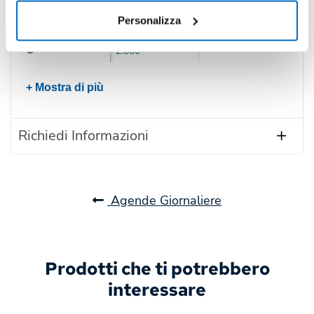
Verde
Personalizza
1.060
Blu scuro
2.860
+ Mostra di più
Richiedi Informazioni
Agende Giornaliere
Prodotti che ti potrebbero
interessare