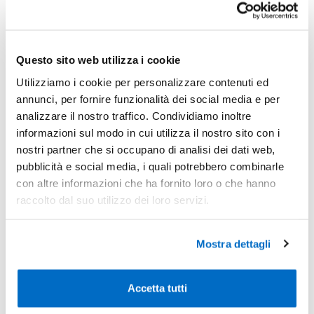
Quantità consigliata
300pz.
Prezzo unitario:
€ 4,07
IVA incl.
Totale:
€ 1222,00
IVA incl.
Questo sito web utilizza i cookie
Utilizziamo i cookie per personalizzare contenuti ed
Condividi
annunci, per fornire funzionalità dei social media e per
analizzare il nostro traffico. Condividiamo inoltre
informazioni sul modo in cui utilizza il nostro sito con i
Disponibilità
nostri partner che si occupano di analisi dei dati web,
pubblicità e social media, i quali potrebbero combinarle
con altre informazioni che ha fornito loro o che hanno
Colore
Disponibilità
Prossimi arrivi
raccolto dal suo utilizzo dei loro servizi.
Blu
1.620
Nero
Mostra dettagli
1.440
Arancio
820
Accetta tutti
Rosso
820