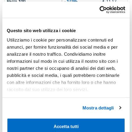
-10%
Pezzi 100
€ 11,12
-18%
Pezzi 300
€ 10,16
*Prezzi prodotto per quantità merce neutra e prezzi IVA esc
Questo sito web utilizza i cookie
Non trovi la quantità in tabella?
Calcola il preventivo
Utilizziamo i cookie per personalizzare contenuti ed
annunci, per fornire funzionalità dei social media e per
Quantità consigliata
analizzare il nostro traffico. Condividiamo inoltre
informazioni sul modo in cui utilizza il nostro sito con i
100pz.
Prezzo unitario:
€ 13,57
IVA incl.
Totale:
€
nostri partner che si occupano di analisi dei dati web,
1357,03
IVA incl.
pubblicità e social media, i quali potrebbero combinarle
con altre informazioni che ha fornito loro o che hanno
Condividi
raccolto dal suo utilizzo dei loro servizi.
Disponibilità
Mostra dettagli
Accetta tutti
Colore
Disponibilità
Prossimi arrivi