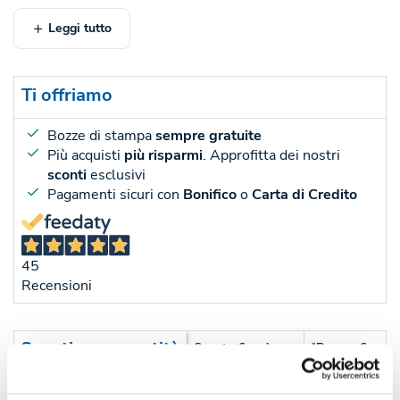
Leggi tutto
Ti offriamo
Bozze di stampa
sempre gratuite
Più acquisti
più risparmi
. Approfitta dei nostri
sconti
esclusivi
Pagamenti sicuri con
Bonifico
o
Carta di Credito
45
Recensioni
Sconti per quantità
Sconto € cadauno
*Prezzo € cada
-
Pezzi 20
€ 13,80