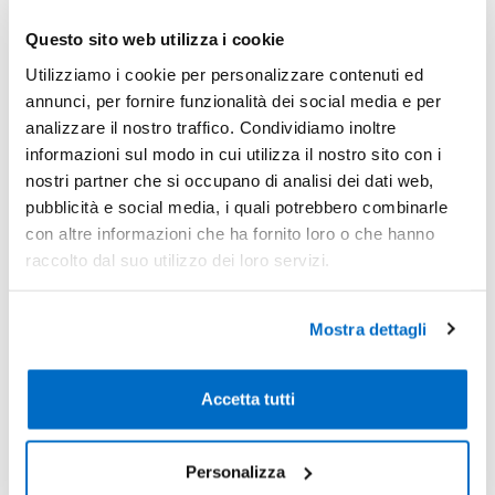
-4%
Pezzi 50
€ 13,21
Questo sito web utilizza i cookie
-10%
Pezzi 100
€ 12,44
Utilizziamo i cookie per personalizzare contenuti ed
annunci, per fornire funzionalità dei social media e per
-18%
Pezzi 300
€ 11,36
analizzare il nostro traffico. Condividiamo inoltre
informazioni sul modo in cui utilizza il nostro sito con i
*Prezzi prodotto per quantità merce neutra e prezzi IVA esc
nostri partner che si occupano di analisi dei dati web,
Non trovi la quantità in tabella?
Calcola il preventivo
pubblicità e social media, i quali potrebbero combinarle
con altre informazioni che ha fornito loro o che hanno
raccolto dal suo utilizzo dei loro servizi.
Quantità consigliata
100pz.
Prezzo unitario:
€ 15,17
IVA incl.
Totale:
€
1517,09
IVA incl.
Mostra dettagli
Condividi
Accetta tutti
Disponibilità
Personalizza