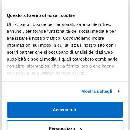
Questo sito web utilizza i cookie
Sconti per quantità
Sconto € cadauno
*Prezzo € cada
Utilizziamo i cookie per personalizzare contenuti ed
-
annunci, per fornire funzionalità dei social media e per
Pezzi 10
€ 39,58
analizzare il nostro traffico. Condividiamo inoltre
-3%
Pezzi 20
€ 38,59
informazioni sul modo in cui utilizza il nostro sito con i
nostri partner che si occupano di analisi dei dati web,
-11%
Pezzi 50
€ 35,13
pubblicità e social media, i quali potrebbero combinarle
-16%
con altre informazioni che ha fornito loro o che hanno
Pezzi 100
€ 33,15
raccolto dal suo utilizzo dei loro servizi.
*Prezzi prodotto per quantità merce neutra e prezzi IVA esc
Non trovi la quantità in tabella?
Calcola il preventivo
Mostra dettagli
Quantità consigliata
Accetta tutti
50pz.
Prezzo unitario:
€ 42,86
IVA incl.
Totale:
€ 2142,98
IVA incl.
Personalizza