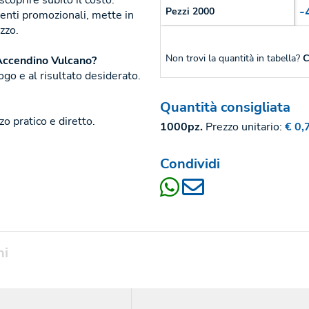
oprire subito il costo.
-
Pezzi 2000
enti promozionali, mette in
izzo.
Non trovi la quantità in tabella?
C
'Accendino Vulcano?
logo e al risultato desiderato.
Quantità consigliata
o pratico e diretto.
1000pz.
Prezzo unitario:
€ 0,
Condividi
ni