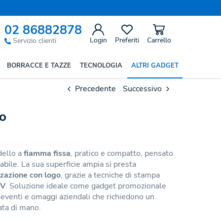
02 86882878
Login
Preferiti
Carrello
Servizio clienti
BORRACCE E TAZZE
TECNOLOGIA
ALTRI GADGET
Precedente
Successivo
o
dello a
fiamma fissa
, pratico e compatto, pensato
dabile. La sua superficie ampia si presta
zazione con logo
, grazie a tecniche di stampa
UV
. Soluzione ideale come gadget promozionale
 eventi e omaggi aziendali che richiedono un
ata di mano.