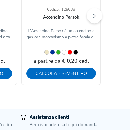
Codice : 125638
Accendino Parsok
Acc
dino
L'Accendino Parsok è un accendino a
L'Accendi
 alta...
gas con meccanismo a pietra focaia e...
mini a g
d.
a partire da
€ 0,20 cad.
a par
VO
CALCOLA PREVENTIVO
CAL
Assistenza clienti
Credito
Per rispondere ad ogni domanda