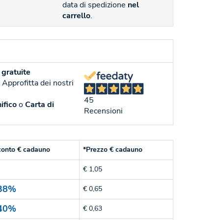
data di spedizione
nel
carrello
.
gratuite
. Approfitta dei nostri
45
ifico
o
Carta di
Recensioni
conto € cadauno
*Prezzo € cadauno
€ 1,05
38%
€ 0,65
40%
€ 0,63