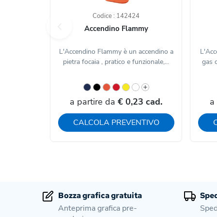
Codice : 142424
Accendino Flammy
L'Accendino Flammy è un accendino a
L'Acc
pietra focaia , pratico e funzionale,...
gas 
a partire da
€ 0,23 cad.
a
CALCOLA PREVENTIVO
Bozza grafica gratuita
Sped
Anteprima grafica pre-
Sped